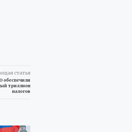
ющая статья
О обеспечили
ный триллион
налогов