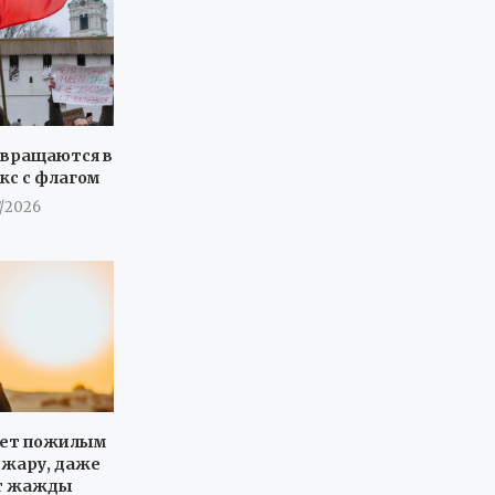
звращаются в
кс с флагом
7/2026
ует пожилым
в жару, даже
ет жажды