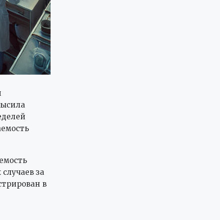
и
высила
еделей
аемость
аемость
 случаев за
стрирован в