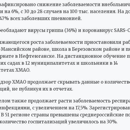
 зафиксировано снижение заболеваемости внебольни
на 6%, с 30 до 28 случаев на 100 тыс. населения. На 
47% всех заболевших пневмонией.
реобладают вирусы гриппа (36%) и коронавирус SARS-Co
лжающегося роста заболеваемости приостановили ра
-Мансийском районе, школа в Березовском районе и пя
рнате в Нефтеюганске. На дистанционное обучение 
ких садах в 12 муниципалитетах и школьники в 14
тетах ХМАО.
дзор ХМАО продолжает скрывать данные о количеств
ций, не публикуя их в отчетах.
целом также продолжает расти заболеваемость респи
нфекциями, с увеличением на 17,5%. Зарегистрирован
 В 51 регионе страны превышены среднероссийские по
 количество госпитализаций увеличилось на 30%.