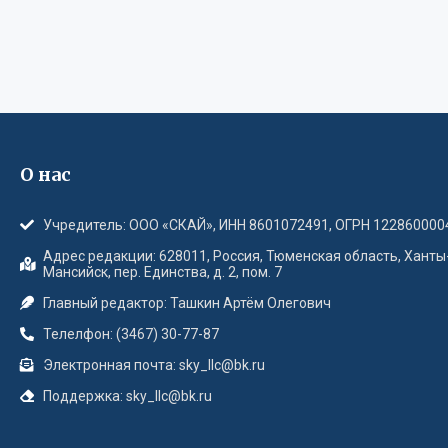
О нас
Учредитель: ООО «СКАЙ», ИНН 8601072491, ОГРН 122860000
Адрес редакции: 628011, Россия, Тюменская область, Ханты
Мансийск, пер. Единства, д. 2, пом. 7
Главный редактор: Ташкин Артём Олегович
Телелфон: (3467) 30-77-87
Электронная почта: sky_llc@bk.ru
Поддержка: sky_llc@bk.ru