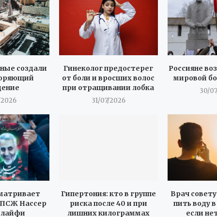
ёные создали
Гинеколог предостерег
Россияне во
коряющий
от боли и вросших волос
мировой бо
дение
при отращивании лобка
30/0
/2026
31/07/2026
матривает
Гипертония: кто в группе
Врач совет
 ПСЖ Нассер
риска после 40 и при
пить воду 
елайфи
лишних килограммах
если н