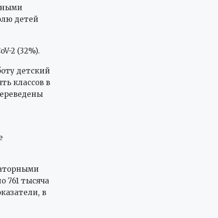
чными
долю детей
V-2 (32%).
боту детский
ть классов в
переведены
е
раторными
о 761 тысяча
казатели, в