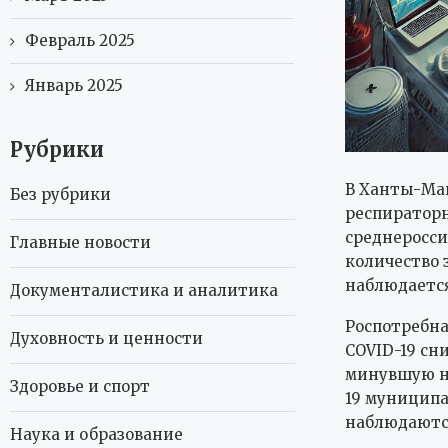
Февраль 2025
Январь 2025
Рубрики
В Ханты-Ман
Без рубрики
респиратор
среднеросси
Главные новости
количество 
наблюдается
Документалистика и аналитика
Роспотребна
Духовность и ценности
COVID-19 сни
минувшую не
Здоровье и спорт
19 муниципа
наблюдаютс
Наука и образование