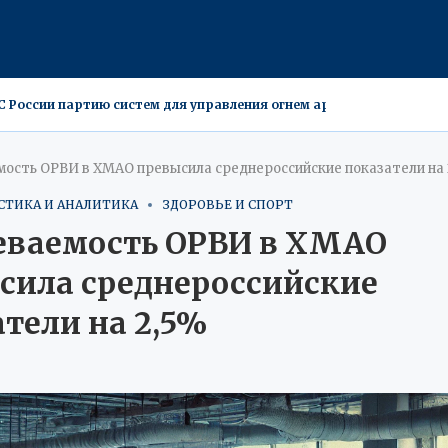
 разоблачены в Минске
e может стоить $4,4 млрд
ти обнаружены нетленные мощи 19-го века
ой, но рекордов не будет
льцы недвижимости подвергаются проверке
: 2,5 млн рублей за гибридов с дикой кровью
ы: бюджетные иномарки вытесняют средний сегмент за $6 млн
едкую лосиху-альбиноса с детенышем
мость ОРВИ в ХМАО превысила среднероссийские показатели на 
ТИКА И АНАЛИТИКА
ЗДОРОВЬЕ И СПОРТ
еваемость ОРВИ в ХМАО
сила среднероссийские
тели на 2,5%