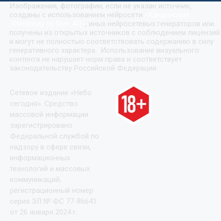
Изображения, фотографии, если не указан источник,
созданы с использованием нейросети
«
Кандинский
(Kandinsky by Sber AI)
»
, иных нейросетевых генераторов или
получены из открытых источников с соблюдением лицензий
и могут не полностью соответствовать содержанию в силу
генеративного характера. Использование визуального
контента не нарушает норм права и соответствует
законодательству Российской Федерации.
Сетевое издание «Небо
сегодня». Средство
массовой информации
зарегистрировано
Федеральной службой по
надзору в сфере связи,
информационных
технологий и массовых
коммуникаций,
регистрационный номер
серия ЭЛ № ФС 77-86641
от 26 января 2024 г.