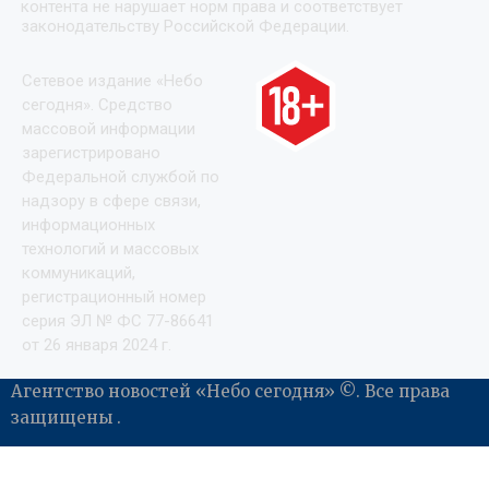
контента не нарушает норм права и соответствует
законодательству Российской Федерации.
Сетевое издание «Небо
сегодня». Средство
массовой информации
зарегистрировано
Федеральной службой по
надзору в сфере связи,
информационных
технологий и массовых
коммуникаций,
регистрационный номер
серия ЭЛ № ФС 77-86641
от 26 января 2024 г.
Агентство новостей «Небо сегодня» ©. Все права
защищены .