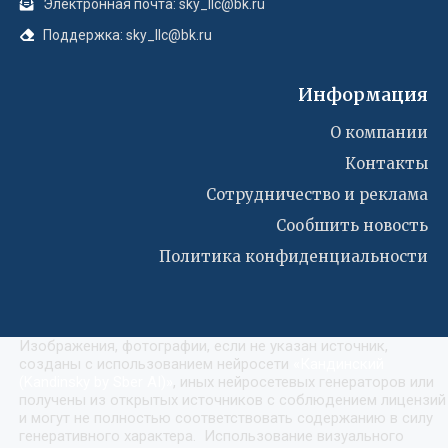
Электронная почта: sky_llc@bk.ru
Поддержка: sky_llc@bk.ru
Информация
О компании
Контакты
Сотрудничество и реклама
Сообшить новость
Политика конфиденциальности
Изображения, фотографии, если не указан источник,
созданы с использованием нейросети
«
Кандинский
(Kandinsky by Sber AI)
»
, иных нейросетевых генераторов или
получены из открытых источников с соблюдением лицензий
и могут не полностью соответствовать содержанию в силу
генеративного характера. Использование визуального