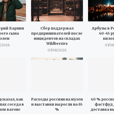
ерий Карпин
Сбер поддержал
Арбузы в Р
оего сына
предпринимателей после
40-45 р
элем
инцидентов на складах
кило
Wildberries
/2026
07/0
07/08/2026
сказал, как
Расходы россиян на музеи
40 % росси
пах соседа в
и выставки выросли на 65
фастфуд д
ом вагоне
%
доставка вы