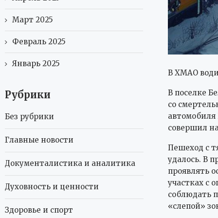
Март 2025
Февраль 2025
Январь 2025
В ХМАО води
В поселке Б
Рубрики
со смертель
автомобиля 
Без рубрики
совершил на
Главные новости
Пешеход с т
удалось. В 
Документалистика и аналитика
проявлять о
участках с 
Духовность и ценности
соблюдать п
«слепой» зо
Здоровье и спорт