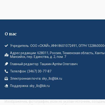
О нас
Учредитель: ООО «СКАЙ», ИНН 8601072491, ОГРН 122860000
Адрес редакции: 628011, Россия, Тюменская область, Ханты
Мансийск, пер. Единства, д. 2, пом. 7
Главный редактор: Ташкин Артём Олегович
Телелфон: (3467) 30-77-87
Электронная почта: sky_llc@bk.ru
Поддержка: sky_llc@bk.ru
Изображения, фотографии, если не указан источник, созда