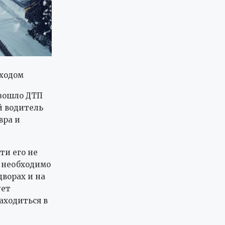
 ходом
изошло ДТП
й водитель
вра и
ти его не
м необходимо
дворах и на
ует
аходиться в