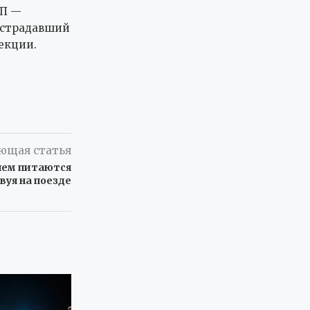
ТП —
Пострадавший
екции.
ющая статья
чем питаются
уя на поезде