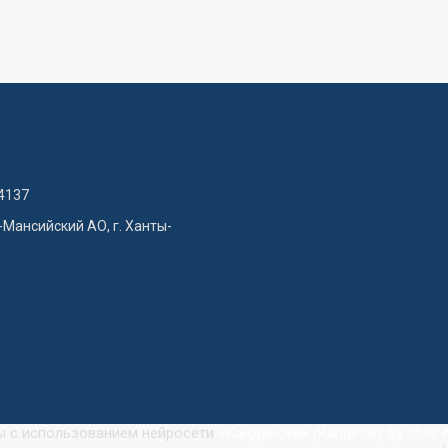
4137
-Мансийский АО, г. Ханты-
ны с использованием нейросети
«
Кандинский (Kandinsky by Sber A