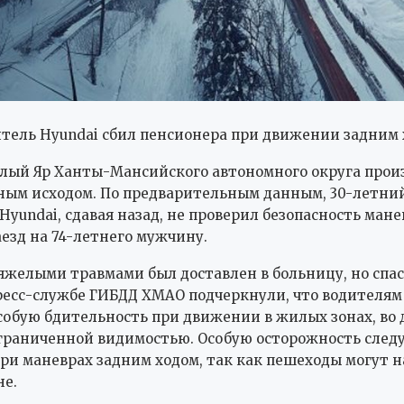
тель Hyundai сбил пенсионера при движении задним
елый Яр Ханты-Мансийского автономного округа про
ным исходом. По предварительным данным, 30-летни
Hyundai, сдавая назад, не проверил безопасность мане
езд на 74-летнего мужчину.
яжелыми травмами был доставлен в больницу, но спас
пресс-службе ГИБДД ХМАО подчеркнули, что водителя
собую бдительность при движении в жилых зонах, во 
ограниченной видимостью. Особую осторожность след
ри маневрах задним ходом, так как пешеходы могут н
не.