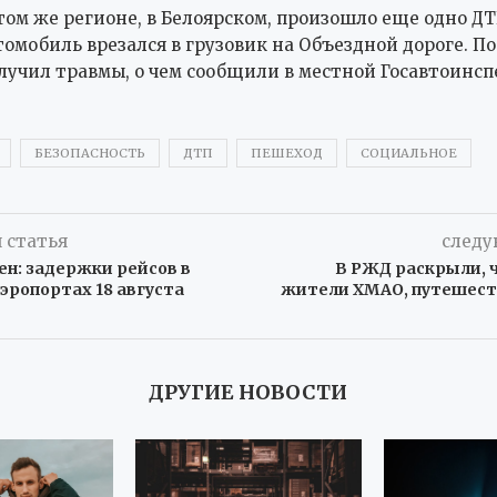
том же регионе, в Белоярском, произошло еще одно Д
томобиль врезался в грузовик на Объездной дороге. 
лучил травмы, о чем сообщили в местной Госавтоинсп
БЕЗОПАСНОСТЬ
ДТП
ПЕШЕХОД
СОЦИАЛЬНОЕ
 статья
следу
н: задержки рейсов в
В РЖД раскрыли, 
эропортах 18 августа
жители ХМАО, путешеств
ДРУГИЕ НОВОСТИ