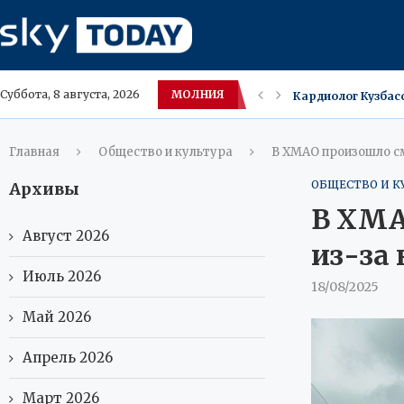
МОЛНИЯ
Кардиолог Кузбас
Суббота, 8 августа, 2026
Минстроя: россий
В Янсе, где 42,5°C
Теплое море — пр
Билефельд закрое
Новое жильё в ХМА
НАСА продлило жиз
Питание в стиле 
Главная
Общество и культура
В ХМАО произошло с
ОБЩЕСТВО И К
Архивы
В ХМА
Август 2026
из-за
Июль 2026
18/08/2025
Май 2026
Апрель 2026
Март 2026