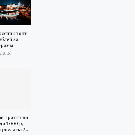
оссии стоят
ублей за
грамм
8/2026
ян тратят на
о 1 000 р,
росла на 7...