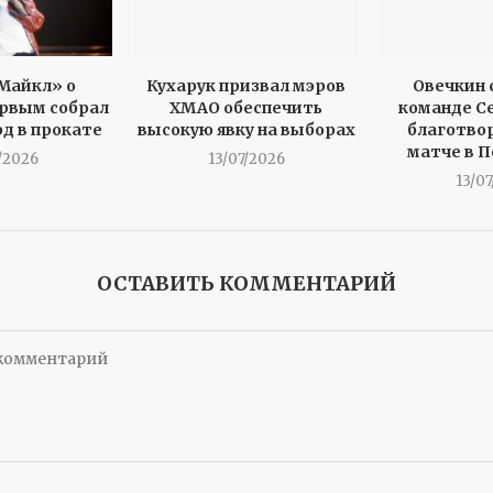
Майкл» о
Кухарук призвал мэров
Овечкин 
рвым собрал
ХМАО обеспечить
команде С
рд в прокате
высокую явку на выборах
благотво
матче в 
/2026
13/07/2026
13/0
ОСТАВИТЬ КОММЕНТАРИЙ