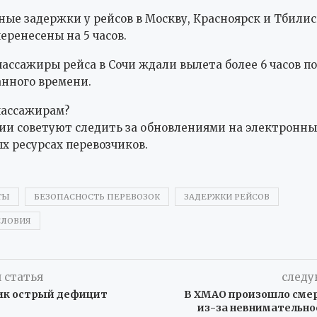
зные задержки у рейсов в Москву, Красноярск и Тбили
еренесены на 5 часов.
пассажиры рейса в Сочи ждали вылета более 6 часов п
нного времени.
пассажирам?
и советуют следить за обновлениями на электронны
 ресурсах перевозчиков.
ТЫ
БЕЗОПАСНОСТЬ ПЕРЕВОЗОК
ЗАДЕРЖКИ РЕЙСОВ
СЛОВИЯ
 статья
следу
ик острый дефицит
В ХМАО произошло сме
из-за невнимательно