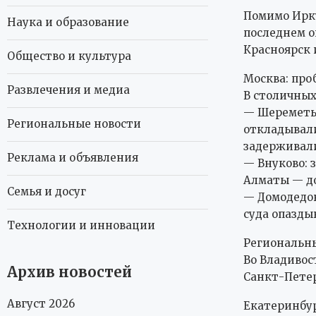
Помимо Ирку
Наука и образование
последнем о
Красноярск 
Общество и культура
Москва: про
Развлечения и медиа
В столичных
— Шереметье
Региональные новости
откладывали
задерживали
Реклама и объявления
— Внуково: 
Алматы — до
Семья и досуг
— Домодедов
суда опаздыв
Технологии и инновации
Региональн
Во Владивос
Архив новостей
Санкт-Петер
Август 2026
Екатеринбур