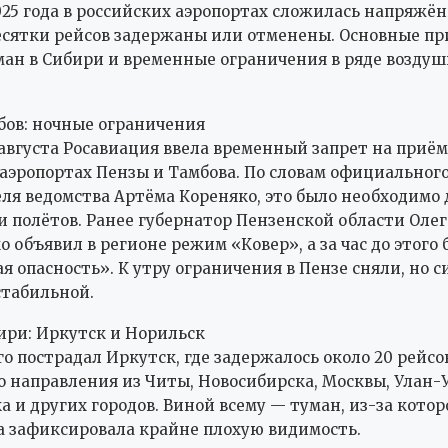
2025 года в российских аэропортах сложилась напряжё
есятки рейсов задержаны или отменены. Основные п
ан в Сибири и временные ограничения в ряде возду
бов: ночные ограничения
8 августа Росавиация ввела временный запрет на приём
 аэропортах Пензы и Тамбова. По словам официальног
ля ведомства Артёма Кореняко, это было необходимо 
и полётов. Ранее губернатор Пензенской области Олег
 объявил в регионе режим «Ковер», а за час до этого 
я опасность». К утру ограничения в Пензе сняли, но 
стабильной.
ири: Иркутск и Норильск
о пострадал Иркутск, где задержалось около 20 рейсов
о направления из Читы, Новосибирска, Москвы, Улан-У
а и других городов. Виной всему — туман, из-за котор
 зафиксировала крайне плохую видимость.