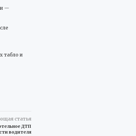
си —
осле
х табло и
ющая статья
ртельное ДТП
сти водителя