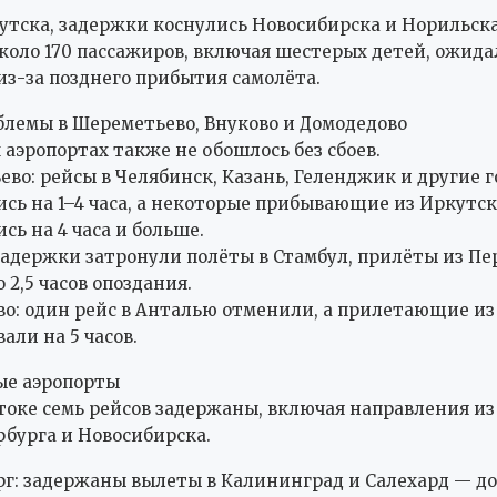
тска, задержки коснулись Новосибирска и Норильска
коло 170 пассажиров, включая шестерых детей, ожида
из-за позднего прибытия самолёта.
блемы в Шереметьево, Внуково и Домодедово
 аэропортах также не обошлось без сбоев.
во: рейсы в Челябинск, Казань, Геленджик и другие г
сь на 1–4 часа, а некоторые прибывающие из Иркутск
сь на 4 часа и больше.
задержки затронули полёты в Стамбул, прилёты из Пе
 2,5 часов опоздания.
о: один рейс в Анталью отменили, а прилетающие из
али на 5 часов.
ые аэропорты
токе семь рейсов задержаны, включая направления из
бурга и Новосибирска.
г: задержаны вылеты в Калининград и Салехард — до 1