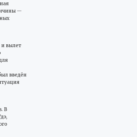
нная
ричины —
шных
 и вылет
о
для
был введён
ситуация
. В
дэ,
ого