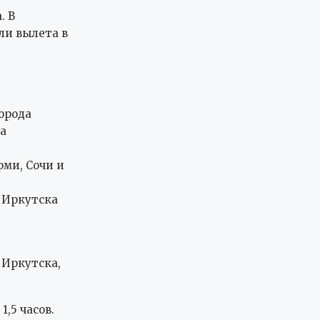
. В
ли вылета в
орода
а
рми, Сочи и
 Иркутска
 Иркутска,
,5 часов.