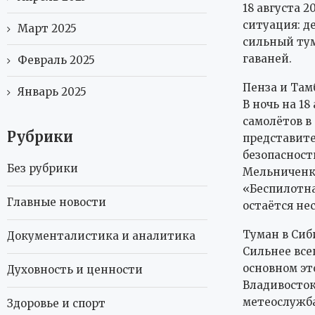
18 августа 
ситуация: д
Март 2025
сильный тум
гаваней.
Февраль 2025
Пенза и Там
Январь 2025
В ночь на 1
самолётов в
Рубрики
представите
безопасност
Без рубрики
Мельниченко
«Беспилотна
Главные новости
остаётся не
Туман в Сиб
Документалистика и аналитика
Сильнее всег
основном эт
Духовность и ценности
Владивосток
метеослужба
Здоровье и спорт