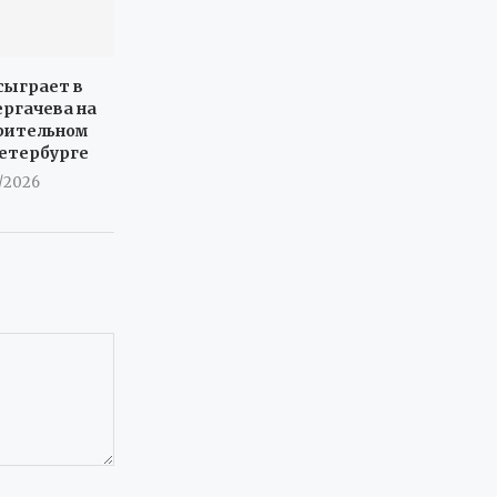
сыграет в
ергачева на
рительном
Петербурге
7/2026