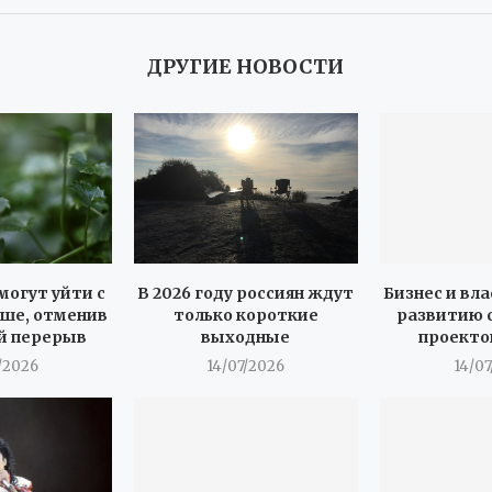
ДРУГИЕ НОВОСТИ
могут уйти с
В 2026 году россиян ждут
Бизнес и вла
ше, отменив
только короткие
развитию 
й перерыв
выходные
проекто
/2026
14/07/2026
14/0