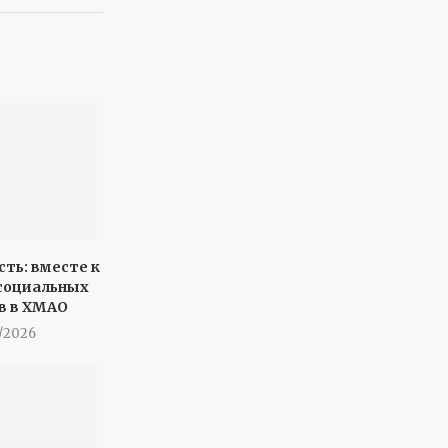
сть: вместе к
социальных
в в ХМАО
7/2026