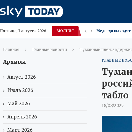
МОЛНИЯ
Тува сотрясает с
Пятница, 7 августа, 2026
Пелагея раскрыл
Россия разрабаты
Кибератаки на ф
В Фарнборо Airbu
Конкурс для журн
Техас лишился м
Китайские студен
Главная
Главные новости
Туманный плен: задержки 
ГЛАВНЫЕ НОВ
Архивы
Туман
Август 2026
россий
Июль 2026
табло
Май 2026
18/08/2025
Апрель 2026
Март 2026