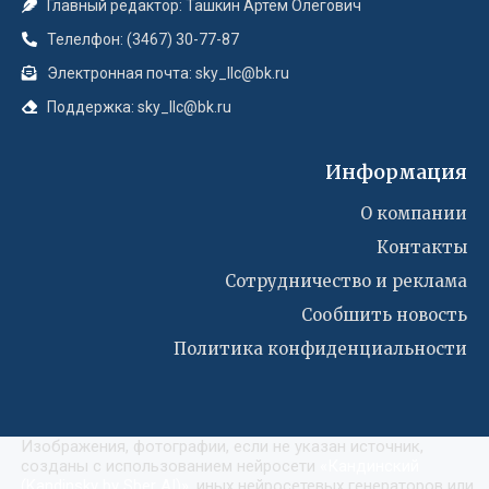
Главный редактор: Ташкин Артём Олегович
Телелфон: (3467) 30-77-87
Электронная почта: sky_llc@bk.ru
Поддержка: sky_llc@bk.ru
Информация
О компании
Контакты
Сотрудничество и реклама
Сообшить новость
Политика конфиденциальности
Изображения, фотографии, если не указан источник,
созданы с использованием нейросети
«
Кандинский
(Kandinsky by Sber AI)
»
, иных нейросетевых генераторов или