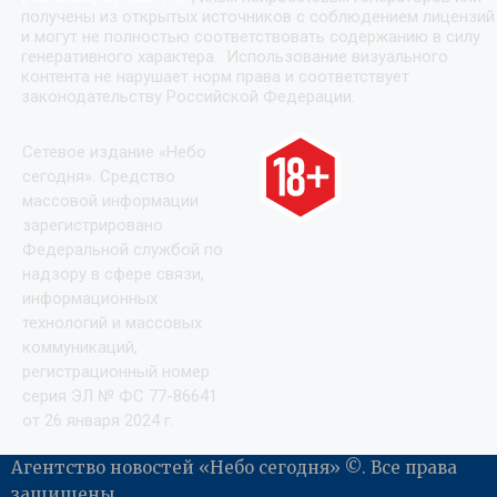
получены из открытых источников с соблюдением лицензий
и могут не полностью соответствовать содержанию в силу
генеративного характера. Использование визуального
контента не нарушает норм права и соответствует
законодательству Российской Федерации.
Сетевое издание «Небо
сегодня». Средство
массовой информации
зарегистрировано
Федеральной службой по
надзору в сфере связи,
информационных
технологий и массовых
коммуникаций,
регистрационный номер
серия ЭЛ № ФС 77-86641
от 26 января 2024 г.
Агентство новостей «Небо сегодня» ©. Все права
защищены .