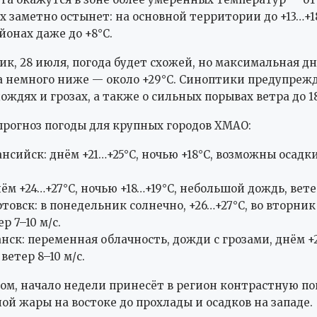
х заметно остынет: на основной территории до +13…+18
йонах даже до +8°C.
ик, 28 июля, погода будет схожей, но максимальная д
 немного ниже — около +29°C. Синоптики предупреж
ждях и грозах, а также о сильных порывах ветра до 18
рогноз погоды для крупных городов ХМАО:
сийск: днём +21…+25°C, ночью +18°C, возможны осадки
ём +24…+27°C, ночью +18…+19°C, небольшой дождь, ветер
овск: в понедельник солнечно, +26…+27°C, во вторник
р 7–10 м/с.
ск: переменная облачность, дожди с грозами, днём +2
 ветер 8–10 м/с.
ом, начало недели принесёт в регион контрастную пог
ой жары на востоке до прохлады и осадков на западе.