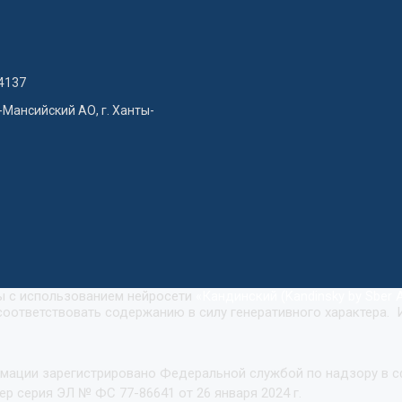
4137
-Мансийский АО, г. Ханты-
ны с использованием нейросети
«
Кандинский (Kandinsky by Sber A
оответствовать содержанию в силу генеративного характера. 
рмации зарегистрировано Федеральной службой по надзору в 
р серия ЭЛ № ФС 77-86641 от 26 января 2024 г.