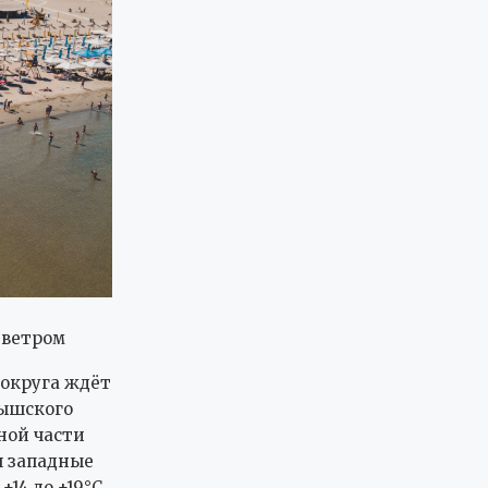
 ветром
округа ждёт
тышского
ной части
я западные
14 до +19°C.