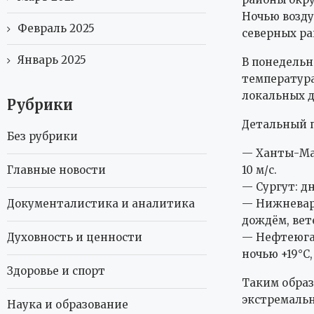
Ночью возду
Февраль 2025
северных ра
Январь 2025
В понедельн
температура
локальных до
Рубрики
Детальный п
Без рубрики
— Ханты-Ман
Главные новости
10 м/с.
— Сургут: дн
Документалистика и аналитика
— Нижневарт
дождём, вете
Духовность и ценности
— Нефтеюган
ночью +19°C,
Здоровье и спорт
Таким образ
экстремальн
Наука и образование