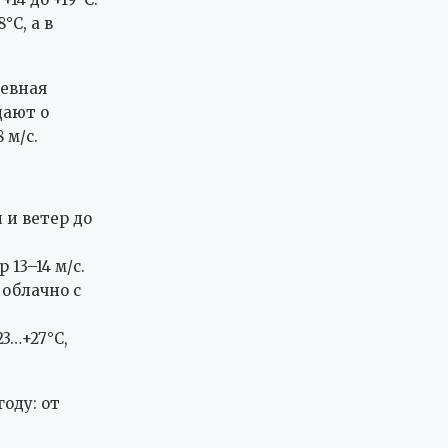
°C, а в
невная
дают о
 м/с.
 и ветер до
 13–14 м/с.
 облачно с
3…+27°C,
оду: от