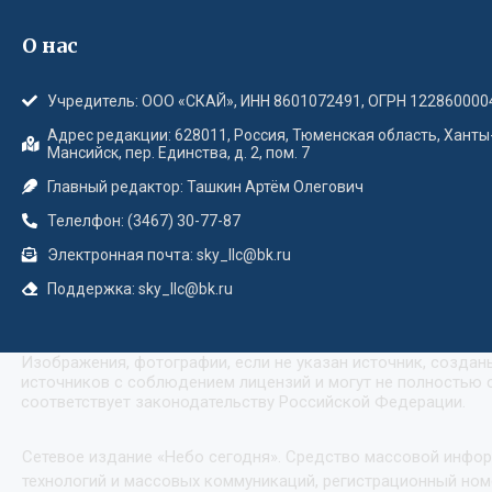
О нас
Учредитель: ООО «СКАЙ», ИНН 8601072491, ОГРН 122860000
Адрес редакции: 628011, Россия, Тюменская область, Ханты
Мансийск, пер. Единства, д. 2, пом. 7
Главный редактор: Ташкин Артём Олегович
Телелфон: (3467) 30-77-87
Электронная почта: sky_llc@bk.ru
Поддержка: sky_llc@bk.ru
Изображения, фотографии, если не указан источник, созда
источников с соблюдением лицензий и могут не полностью с
соответствует законодательству Российской Федерации.
Сетевое издание «Небо сегодня». Средство массовой инфо
технологий и массовых коммуникаций, регистрационный номе