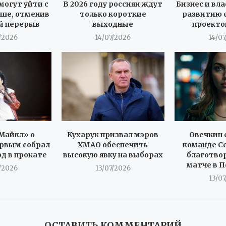
могут уйти с
В 2026 году россиян ждут
Бизнес и вла
ше, отменив
только короткие
развитию 
й перерыв
выходные
проекто
/2026
14/07/2026
14/0
Майкл» о
Кухарук призвал мэров
Овечкин 
рвым собрал
ХМАО обеспечить
команде С
рд в прокате
высокую явку на выборах
благотво
матче в 
/2026
13/07/2026
13/0
ОСТАВИТЬ КОММЕНТАРИЙ