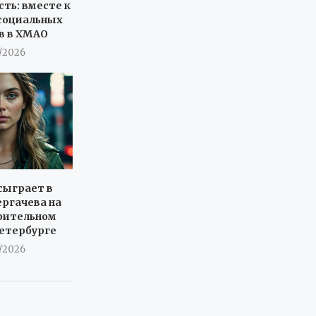
сть: вместе к
социальных
в в ХМАО
7/2026
сыграет в
ергачева на
рительном
Петербурге
7/2026