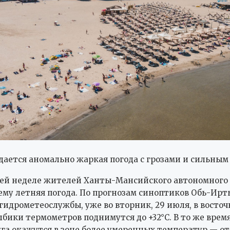
ается аномально жаркая погода с грозами и сильным
ей неделе жителей Ханты-Мансийского автономного 
му летняя погода. По прогнозам синоптиков Обь-Ир
гидрометеослужбы, уже во вторник, 29 июля, в восточ
лбики термометров поднимутся до +32°C. В то же врем
га окажутся в зоне более умеренных температур — от +