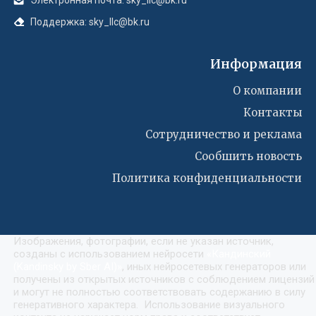
Поддержка: sky_llc@bk.ru
Информация
О компании
Контакты
Сотрудничество и реклама
Сообшить новость
Политика конфиденциальности
Изображения, фотографии, если не указан источник,
созданы с использованием нейросети
«
Кандинский
(Kandinsky by Sber AI)
»
, иных нейросетевых генераторов или
получены из открытых источников с соблюдением лицензий
и могут не полностью соответствовать содержанию в силу
генеративного характера. Использование визуального