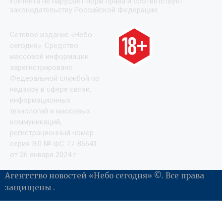
контента не нарушает норм права и соответствует
законодательству Российской Федерации.
Сетевое издание «Небо
сегодня». Средство
массовой информации
зарегистрировано
Федеральной службой по
надзору в сфере связи,
информационных
технологий и массовых
коммуникаций,
регистрационный номер
серия ЭЛ № ФС 77-86641
от 26 января 2024 г.
Агентство новостей «Небо сегодня» ©. Все права
защищены .