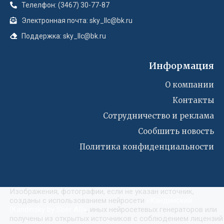
Телелфон: (3467) 30-77-87
Электронная почта: sky_llc@bk.ru
Поддержка: sky_llc@bk.ru
Информация
О компании
Контакты
Сотрудничество и реклама
Сообшить новость
Политика конфиденциальности
Изображения, фотографии, если не указан источник,
созданы с использованием нейросети
«
Кандинский
(Kandinsky by Sber AI)
»
, иных нейросетевых генераторов или
получены из открытых источников с соблюдением лицензий