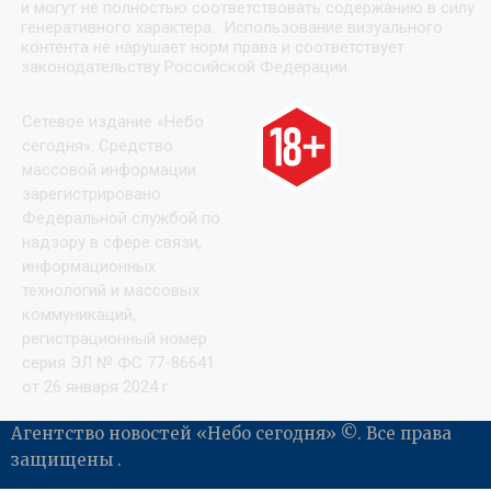
и могут не полностью соответствовать содержанию в силу
генеративного характера. Использование визуального
контента не нарушает норм права и соответствует
законодательству Российской Федерации.
Сетевое издание «Небо
сегодня». Средство
массовой информации
зарегистрировано
Федеральной службой по
надзору в сфере связи,
информационных
технологий и массовых
коммуникаций,
регистрационный номер
серия ЭЛ № ФС 77-86641
от 26 января 2024 г.
Агентство новостей «Небо сегодня» ©. Все права
защищены .