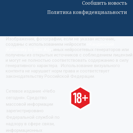
Сообшить новость
Политика конфиденциальности
Изображения, фотографии, если не указан источник,
созданы с использованием нейросети
«
Кандинский
(Kandinsky by Sber AI)
»
, иных нейросетевых генераторов или
получены из открытых источников с соблюдением лицензий
и могут не полностью соответствовать содержанию в силу
генеративного характера. Использование визуального
контента не нарушает норм права и соответствует
законодательству Российской Федерации.
Сетевое издание «Небо
сегодня». Средство
массовой информации
зарегистрировано
Федеральной службой по
надзору в сфере связи,
информационных