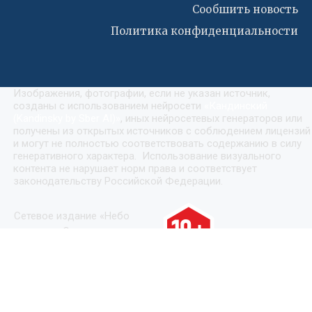
Сообшить новость
Политика конфиденциальности
Изображения, фотографии, если не указан источник,
созданы с использованием нейросети
«
Кандинский
(Kandinsky by Sber AI)
»
, иных нейросетевых генераторов или
получены из открытых источников с соблюдением лицензий
и могут не полностью соответствовать содержанию в силу
генеративного характера. Использование визуального
контента не нарушает норм права и соответствует
законодательству Российской Федерации.
Сетевое издание «Небо
сегодня». Средство
массовой информации
зарегистрировано
Федеральной службой по
надзору в сфере связи,
информационных