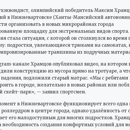
хэквондист, олимпийский победитель Максим Храмц
й в Нижневартовске (Ханты-Мансийский автономный
сти организовать в новых микрорайонах города
ованную площадку для экстремальных видов спорта
ия стала ситуация, с которой он столкнулся во время 
ну: подростки, увлекающиеся трюками на самокатах
импровизированные трамплины из подручных материа
egram-канале Храмцов опубликовал видео, на котором 
удили конструкцию из мусора прямо на тротуаре, а чт
 падения, подложили старый матрас. «Мы с ребятами
роить в городе, желательно в новых районах или побл
 скейт-парк», — заявил спортсмен.
омент в Нижневартовске функционирует всего одна 
роллердром в центре города, однако удалённость от 
ает его малодоступным для многих подростков. Храм
 необходимость создания комфортных условий для м