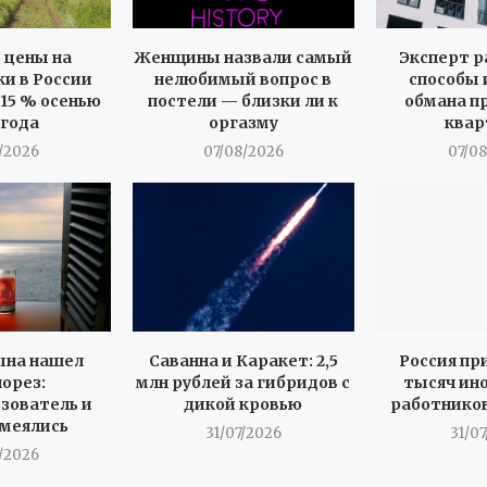
 цены на
Женщины назвали самый
Эксперт 
и в России
нелюбимый вопрос в
способы
 15 % осенью
постели — близки ли к
обмана п
 года
оргазму
ква
/2026
07/08/2026
07/0
ына нашел
Саванна и Каракет: 2,5
Россия пр
орез:
млн рублей за гибридов с
тысяч ин
ьзователь и
дикой кровью
работников
смеялись
31/07/2026
31/0
/2026