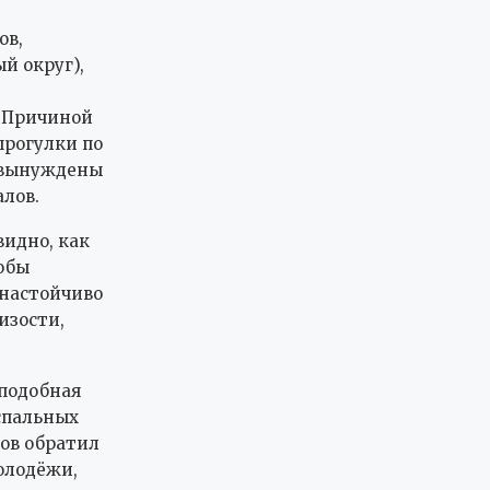
ов,
 округ),
. Причиной
прогулки по
, вынуждены
лов.
видно, как
обы
 настойчиво
изости,
подобная
спальных
цов обратил
олодёжи,