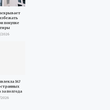
раскрывает
 избежать
ри покупке
ртиры
8/2026
ивлекла 147
остранных
 за полгода
7/2026