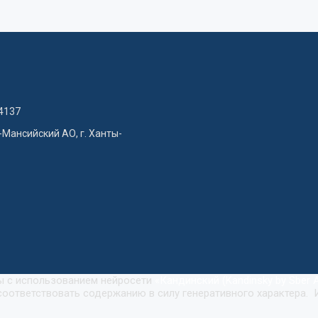
4137
-Мансийский АО, г. Ханты-
ны с использованием нейросети
«
Кандинский (Kandinsky by Sber A
оответствовать содержанию в силу генеративного характера. 