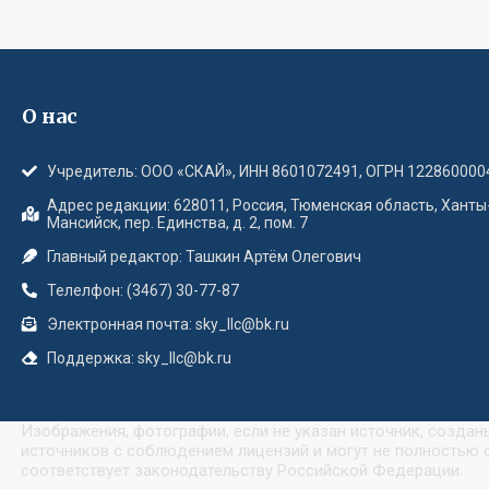
О нас
Учредитель: ООО «СКАЙ», ИНН 8601072491, ОГРН 122860000
Адрес редакции: 628011, Россия, Тюменская область, Ханты
Мансийск, пер. Единства, д. 2, пом. 7
Главный редактор: Ташкин Артём Олегович
Телелфон: (3467) 30-77-87
Электронная почта: sky_llc@bk.ru
Поддержка: sky_llc@bk.ru
Изображения, фотографии, если не указан источник, созда
источников с соблюдением лицензий и могут не полностью с
соответствует законодательству Российской Федерации.