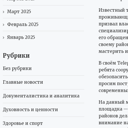
Известный т
Март 2025
проживающи
призвал вла
Февраль 2025
специализир
Январь 2025
его обращен
своему райо
мастерить 
Рубрики
В своём Tel
Без рубрики
ребята соор
обезопасить
Главные новости
просим пост
современный
Документалистика и аналитика
На данный м
площадка — 
Духовность и ценности
районов дел
внимание на
Здоровье и спорт