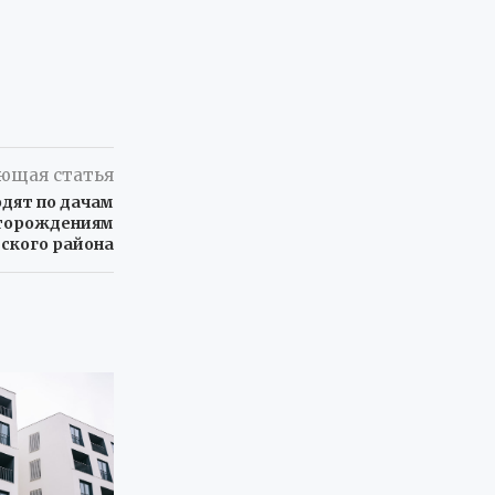
ющая статья
одят по дачам
торождениям
ского района