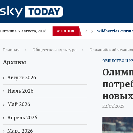
МОЛНИЯ
Свиное сало в ум
Пятница, 7 августа, 2026
Эксперт: цены на 
Женщины назвали 
Суд ХМАО сократ
В Красноярске по
Европа требует о
В Краснодарском 
Пассажиры Red Sea
Главная
Общество и культура
Олимпийский чемпион
ОБЩЕСТВО И К
Архивы
Олимп
Август 2026
потре
Июль 2026
новых
Май 2026
22/07/2025
Апрель 2026
Март 2026