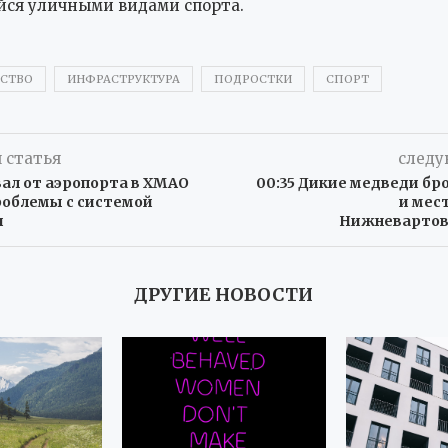
ся уличными видами спорта.
СТВО
ИНФРАСТРУКТУРА
ПОДРОСТКИ
СПОРТ
 статья
следу
ал от аэропорта в ХМАО
00:35 Дикие медведи бр
роблемы с системой
и мес
и
Нижневартов
ДРУГИЕ НОВОСТИ