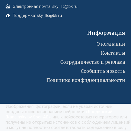
Электронная почта: sky_llc@bk.ru
Поддержка: sky_llc@bk.ru
Информация
О компании
Контакты
Сотрудничество и реклама
Сообшить новость
Политика конфиденциальности
Изображения, фотографии, если не указан источник,
созданы с использованием нейросети
«
Кандинский
(Kandinsky by Sber AI)
»
, иных нейросетевых генераторов или
получены из открытых источников с соблюдением лицензий
и могут не полностью соответствовать содержанию в силу