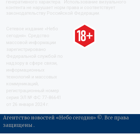
генеративного характера. Использование визуального
контента не нарушает норм права и соответствует
законодательству Российской Федерации.
Сетевое издание «Небо
сегодня». Средство
массовой информации
зарегистрировано
Федеральной службой по
надзору в сфере связи,
информационных
технологий и массовых
коммуникаций,
регистрационный номер
серия ЭЛ № ФС 77-86641
от 26 января 2024 г.
Агентство новостей «Небо сегодня» ©. Все права
защищены .