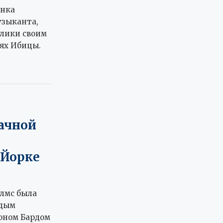
янка
узыканта,
блики своим
ях Ибицы.
рачной
‑Йорке
лмс была
одым
оном Бардом