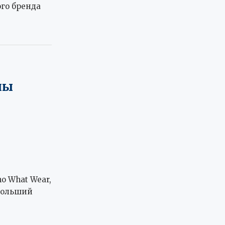
го бренда
ны
 What Wear,
ибольший