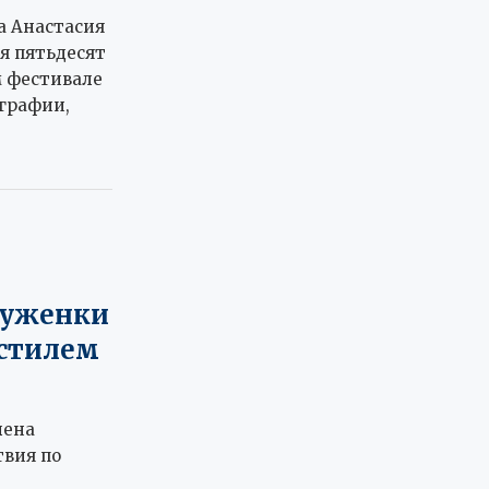
а Анастасия
я пятьдесят
м фестивале
ографии,
цуженки
стилем
лена
твия по