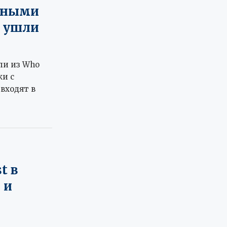
анными
й ушли
ли из Who
ки с
входят в
t в
 и