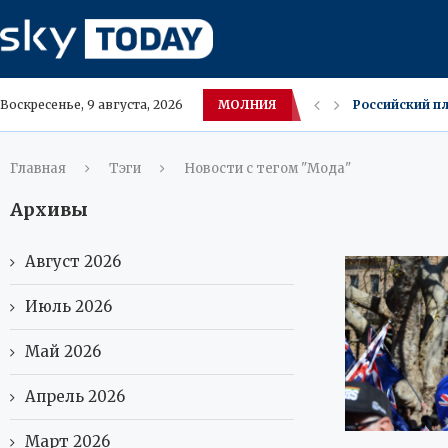
МОЛНИЯ
Российский п
Воскресенье, 9 августа, 2026
КГБ‑фляжки в
В России к ко
Володин требу
Для максимал
Микропластик 
В Махачкале л
Пожар в квар
Главная
Тэги
Новости с тегом "Мода"
Архивы
Август 2026
Июль 2026
Май 2026
Апрель 2026
Март 2026