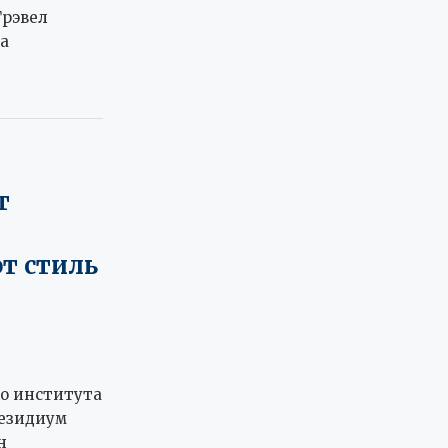
Трэвел
а
т
т стиль
о института
резидиум
н