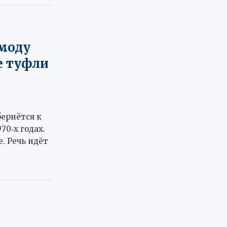
 моду
е туфли
бернётся к
70‑х годах.
. Речь идёт