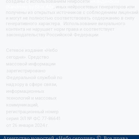
созданы с использованием нейросети
«
Кандинский
(Kandinsky by Sber AI)
»
, иных нейросетевых генераторов или
получены из открытых источников с соблюдением лицензий
и могут не полностью соответствовать содержанию в силу
генеративного характера. Использование визуального
контента не нарушает норм права и соответствует
законодательству Российской Федерации.
Сетевое издание «Небо
сегодня». Средство
массовой информации
зарегистрировано
Федеральной службой по
надзору в сфере связи,
информационных
технологий и массовых
коммуникаций,
регистрационный номер
серия ЭЛ № ФС 77-86641
от 26 января 2024 г.
Агентство новостей «Небо сегодня» ©. Все права