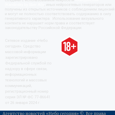
(Kandinsky by Sber AI)
»
, иных нейросетевых генераторов или
получены из открытых источников с соблюдением лицензий
и могут не полностью соответствовать содержанию в силу
генеративного характера. Использование визуального
контента не нарушает норм права и соответствует
законодательству Российской Федерации.
Сетевое издание «Небо
сегодня». Средство
массовой информации
зарегистрировано
Федеральной службой по
надзору в сфере связи,
информационных
технологий и массовых
коммуникаций,
регистрационный номер
серия ЭЛ № ФС 77-86641
от 26 января 2024 г.
Агентство новостей «Небо сегодня» ©. Все права