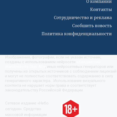
О компании
Контакты
Сотрудничество и реклама
Сообшить новость
Политика конфиденциальности
Изображения, фотографии, если не указан источник,
созданы с использованием нейросети
«
Кандинский
(Kandinsky by Sber AI)
»
, иных нейросетевых генераторов или
получены из открытых источников с соблюдением лицензий
и могут не полностью соответствовать содержанию в силу
генеративного характера. Использование визуального
контента не нарушает норм права и соответствует
законодательству Российской Федерации.
Сетевое издание «Небо
сегодня». Средство
массовой информации