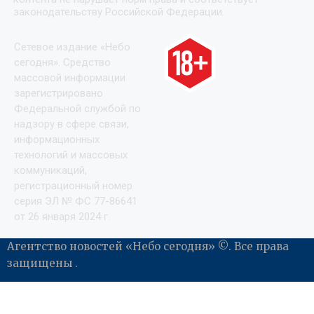
законодательству Российской Федерации.
Сетевое издание «Небо
сегодня». Средство
массовой информации
зарегистрировано
Федеральной службой по
надзору в сфере связи,
информационных
технологий и массовых
коммуникаций,
регистрационный номер
серия ЭЛ № ФС 77-86641
от 26 января 2024 г.
Агентство новостей «Небо сегодня» ©. Все права
защищены .