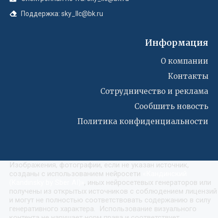
Поддержка: sky_llc@bk.ru
Информация
О компании
Контакты
Сотрудничество и реклама
Сообшить новость
Политика конфиденциальности
Изображения, фотографии, если не указан источник,
созданы с использованием нейросети
«
Кандинский
(Kandinsky by Sber AI)
»
, иных нейросетевых генераторов или
получены из открытых источников с соблюдением лицензий
и могут не полностью соответствовать содержанию в силу
генеративного характера. Использование визуального
контента не нарушает норм права и соответствует