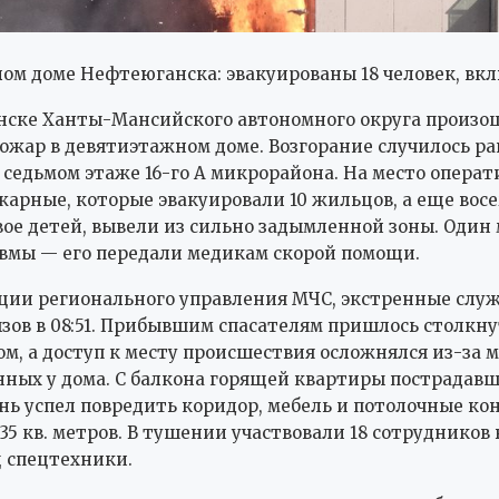
ом доме Нефтеюганска: эвакуированы 18 человек, вк
нске Ханты-Мансийского автономного округа произо
ожар в девятиэтажном доме. Возгорание случилось ра
 седьмом этаже 16-го А микрорайона. На место операт
арные, которые эвакуировали 10 жильцов, а еще восе
вое детей, вывели из сильно задымленной зоны. Один
вмы — его передали медикам скорой помощи.
ции регионального управления МЧС, экстренные слу
зов в 08:51. Прибывшим спасателям пришлось столкну
м, а доступ к месту происшествия осложнялся из-за 
ных у дома. С балкона горящей квартиры пострадавш
нь успел повредить коридор, мебель и потолочные к
35 кв. метров. В тушении участвовали 18 сотрудников 
 спецтехники.