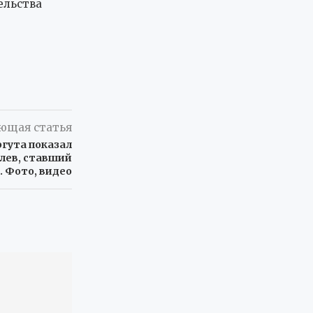
ельства
ющая статья
ргута показал
 лев, ставший
. Фото, видео