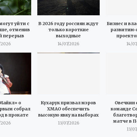
могут уйти с
В 2026 году россиян ждут
Бизнес и вла
ше, отменив
только короткие
развитию 
й перерыв
выходные
проекто
/2026
14/07/2026
14/0
Майкл» о
Кухарук призвал мэров
Овечкин 
рвым собрал
ХМАО обеспечить
команде С
рд в прокате
высокую явку на выборах
благотво
матче в 
/2026
13/07/2026
13/0