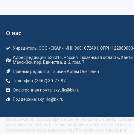
О нас
Учредитель: ООО «СКАЙ», ИНН 8601072491, ОГРН 122860000
Адрес редакции: 628011, Россия, Тюменская область, Ханты
Мансийск, пер. Единства, д. 2, пом. 7
Главный редактор: Ташкин Артём Олегович
Телелфон: (3467) 30-77-87
Электронная почта: sky_llc@bk.ru
Поддержка: sky_llc@bk.ru
Изображения, фотографии, если не указан источник, созда
источников с соблюдением лицензий и могут не полностью с
соответствует законодательству Российской Федерации.