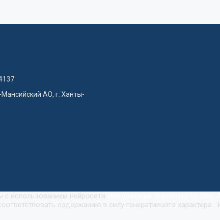
4137
-Мансийский АО, г. Ханты-
ны с использованием нейросети
«
Кандинский (Kandinsky by Sber A
оответствовать содержанию в силу генеративного характера. 