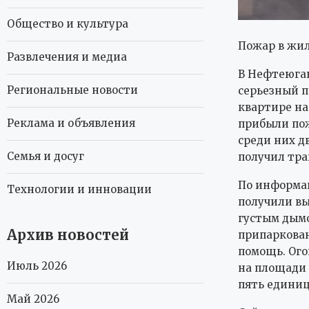
Общество и культура
Пожар в жил
Развлечения и медиа
В Нефтеюга
Региональные новости
серьезный п
квартире на
Реклама и объявления
прибыли пож
среди них д
Семья и досуг
получил тра
По информа
Технологии и инновации
получили вы
густым дымо
Архив новостей
припаркован
помощь. Ого
Июль 2026
на площади 
пять единиц
Май 2026