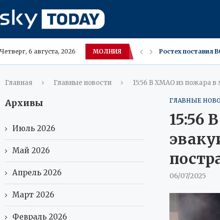
МОЛНИЯ
Мифы о сборке ПК
Четверг, 6 августа, 2026
Новый iPhone Appl
В Амурской облас
Москва ожидает зн
Московские владе
Саванна и Каракет
Югра меняет вкус
В ХМАО засняли р
Главная
Главные новости
15:56 В ХМАО из пожара в
ГЛАВНЫЕ НОВ
Архивы
15:56
Июль 2026
эвакуи
Май 2026
постр
Апрель 2026
06/07/2025
Март 2026
Февраль 2026