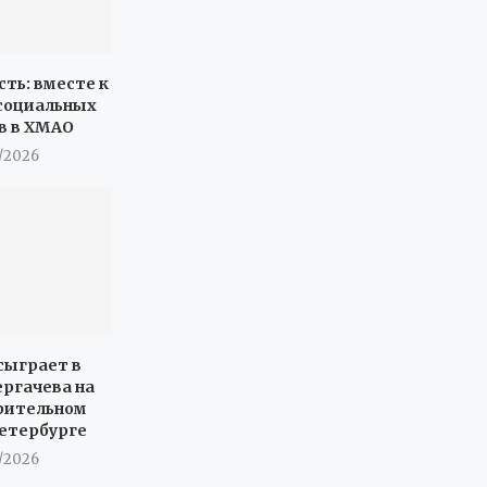
сть: вместе к
социальных
в в ХМАО
7/2026
сыграет в
ергачева на
рительном
Петербурге
7/2026