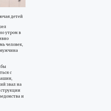
лючая детей
шел
но утром в
ивно
мь человек,
 мужчина
жбы
ться с
машин,
ий звал на
онструкции
ведомства и