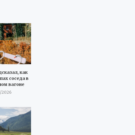
дсказал, как
пах соседа в
ном вагоне
8/2026