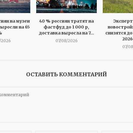
иян на музеи
40 % россиян тратят на
Эксперт
ыросли на 65
фастфуд до 1 000 р,
новострой
%
доставка выросла на 7...
снизятся до
2026
/2026
07/08/2026
07/0
ОСТАВИТЬ КОММЕНТАРИЙ