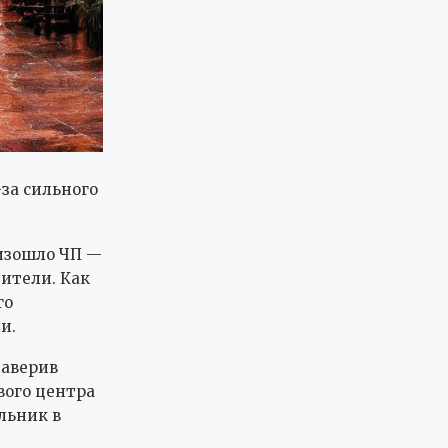
за сильного
оизошло ЧП —
тители. Как
го
и.
заверив
вого центра
льник в