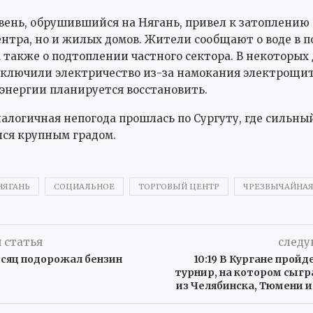
ень, обрушившийся на Нягань, привел к затоплению 
ентра, но и жилых домов. Жители сообщают о воде в п
а также о подтоплении частного сектора. В некоторых
ключили электричество из-за намокания электрощито
 энергии планируется восстановить.
алогичная непогода прошлась по Сургуту, где сильны
ся крупным градом.
НЯГАНЬ
СОЦИАЛЬНОЕ
ТОРГОВЫЙ ЦЕНТР
ЧРЕЗВЫЧАЙНАЯ
 статья
следу
есяц подорожал бензин
10:19 В Кургане прой
турнир, на котором сыг
из Челябинска, Тюмени 