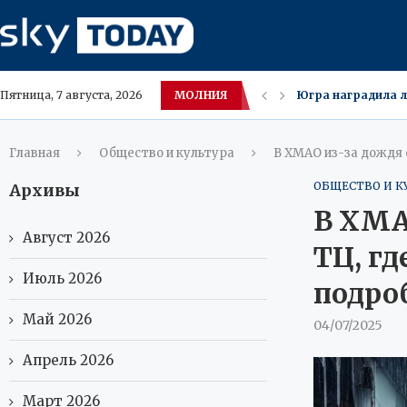
МОЛНИЯ
Югра наградила л
Пятница, 7 августа, 2026
Okko возглавил р
Восточный завер
Чисти телевизор б
Эксперты Сбера 
Сбер поддержал п
Арбузы в России с
ВТБ продал офис в
Главная
Общество и культура
В ХМАО из-за дождя 
ОБЩЕСТВО И К
Архивы
В ХМА
Август 2026
ТЦ, гд
Июль 2026
подро
Май 2026
04/07/2025
Апрель 2026
Март 2026