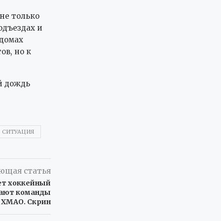
не только
одъездах и
 домах
в, но к
й дождь
 СИТУАЦИЯ
ющая статья
дет хоккейный
рают команды
и ХМАО. Скрин