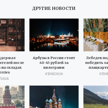
ДРУГИЕ НОВОСТИ
ддержал
Арбузы в России стоят
Лебедев по
телей после
40-45 рублей за
победить за
 на складах
килограмм
плацкарт
erries
07/08/2026
07/0
/2026