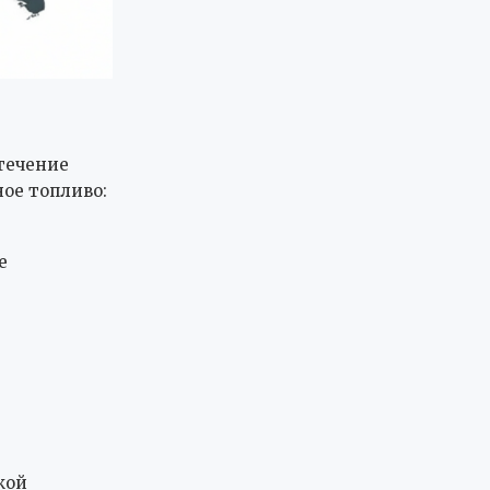
течение
ое топливо:
е
кой