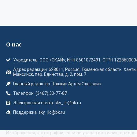
О нас
Учредитель: ООО «СКАЙ», ИНН 8601072491, ОГРН 122860000
Адрес редакции: 628011, Россия, Тюменская область, Ханты
Мансийск, пер. Единства, д. 2, пом. 7
Главный редактор: Ташкин Артём Олегович
Телелфон: (3467) 30-77-87
Электронная почта: sky_llc@bk.ru
Поддержка: sky_llc@bk.ru
Изображения, фотографии, если не указан источник, созда