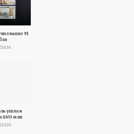
очил выше 91
бля
7/2026
ль ушла в
а $655 млн
7/2026