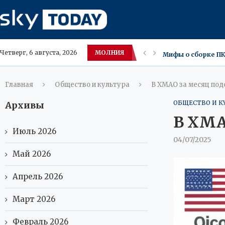
МОЛНИЯ
Мифы о сборке ПК
Четверг, 6 августа, 2026
Новый iPhone Appl
В Амурской облас
Москва ожидает зн
Московские владе
Саванна и Каракет
Югра меняет вкус
В ХМАО засняли р
Главная
Общество и культура
В ХМАО за месяц под
ОБЩЕСТВО И К
Архивы
В ХМА
Июль 2026
04/07/2025
Май 2026
Апрель 2026
Март 2026
Февраль 2026