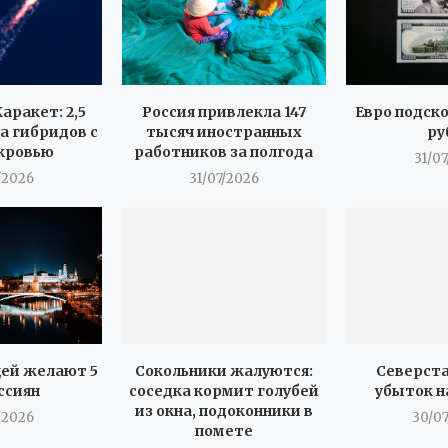
аракет: 2,5
Россия привлекла 147
Евро подск
а гибридов с
тысяч иностранных
ру
кровью
работников за полгода
31/0
/2026
31/07/2026
ей желают 5
Сокольники жалуются:
Северста
ссиян
соседка кормит голубей
убыток н
из окна, подоконники в
/2026
30/0
помете