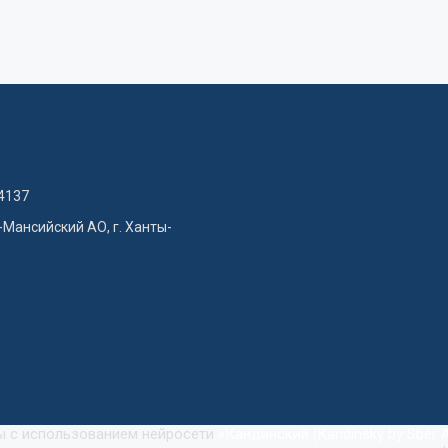
4137
-Мансийский АО, г. Ханты-
ны с использованием нейросети
«
Кандинский (Kandinsky by Sber A