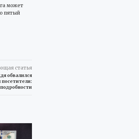
уга может
то пятый
ющая статья
дя обвалился
и посетители:
, подробности