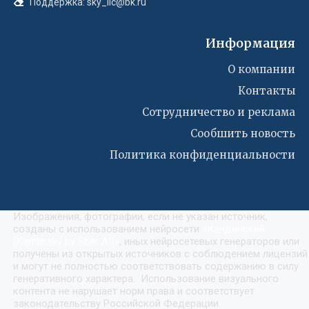
Поддержка: sky_llc@bk.ru
Информация
О компании
Контакты
Сотрудничество и реклама
Сообшить новость
Политика конфиденциальности
Изображения, фотографии, если не указан источник,
созданы с использованием нейросети
«
Кандинский
(Kandinsky by Sber AI)
»
, иных нейросетевых генераторов или
получены из открытых источников с соблюдением лицензий
и могут не полностью соответствовать содержанию в силу
генеративного характера. Использование визуального
контента не нарушает норм права и соответствует
законодательству Российской Федерации.