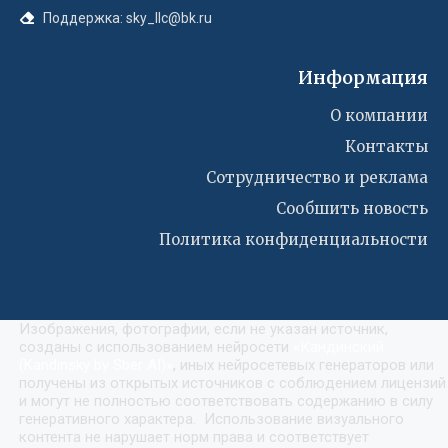
Поддержка: sky_llc@bk.ru
Информация
О компании
Контакты
Сотрудничество и реклама
Сообшить новость
Политика конфиденциальности
Изображения, фотографии, если не указан источник,
созданы с использованием нейросети
«
Кандинский
(Kandinsky by Sber AI)
»
, иных нейросетевых генераторов или
получены из открытых источников с соблюдением лицензий
и могут не полностью соответствовать содержанию в силу
генеративного характера. Использование визуального
контента не нарушает норм права и соответствует