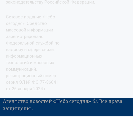
законодательству Российской Федерации.
Сетевое издание «Небо
сегодня». Средство
массовой информации
зарегистрировано
Федеральной службой по
надзору в сфере связи,
информационных
технологий и массовых
коммуникаций,
регистрационный номер
серия ЭЛ № ФС 77-86641
от 26 января 2024 г.
Агентство новостей «Небо сегодня» ©. Все права
защищены .