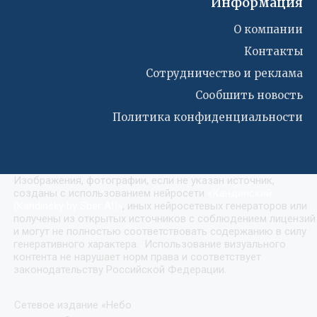
Информация
О компании
Контакты
Сотрудничество и реклама
Сообшить новость
Политика конфиденциальности
Изображения, фотографии, если не указан источник,
созданы с использованием нейросети
«
Кандинский
(Kandinsky by Sber AI)
»
, иных нейросетевых генераторов или
получены из открытых источников с соблюдением лицензий
и могут не полностью соответствовать содержанию в силу
генеративного характера. Использование визуального
контента не нарушает норм права и соответствует
законодательству Российской Федерации.
Сетевое издание «Небо