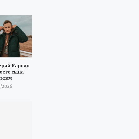
ерий Карпин
воего сына
иэлем
8/2026