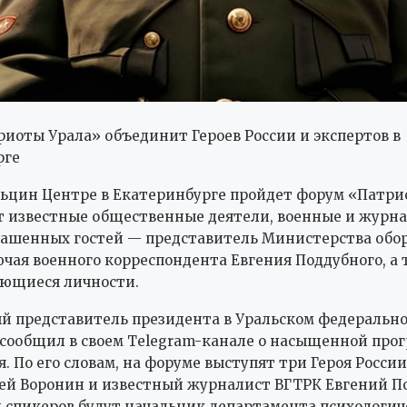
иоты Урала» объединит Героев России и экспертов в
рге
льцин Центре в Екатеринбурге пройдет форум «Патри
т известные общественные деятели, военные и журн
ашенных гостей — представитель Министерства обор
ючая военного корреспондента Евгения Поддубного, а
ающиеся личности.
 представитель президента в Уральском федерально
сообщил в своем Telegram-канале о насыщенной про
. По его словам, на форуме выступят три Героя Росси
гей Воронин и известный журналист ВГТРК Евгений П
 спикеров будут начальник департамента психологич