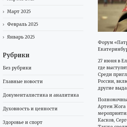
Март 2025
Февраль 2025
Январь 2025
Форум «Патр
Екатеринбу
Рубрики
27 июня в Е
где выступя
Без рубрики
Среди пригл
России, вкл
Главные новости
другие выд
Документалистика и аналитика
Полномочный
Артем Жога 
Духовность и ценности
мероприятия
Касков, Сер
Здоровье и спорт
Также среди