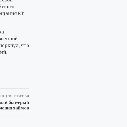
йского
вещания RT
ка
военной
черкнул, что
ий.
ющая статья
амый быстрый
учения займов