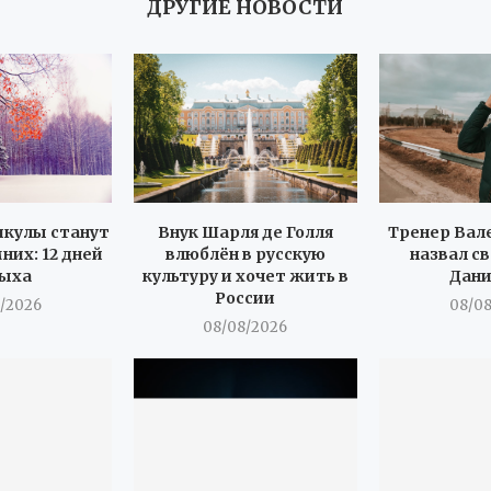
ДРУГИЕ НОВОСТИ
икулы станут
Внук Шарля де Голля
Тренер Вал
них: 12 дней
влюблён в русскую
назвал с
ыха
культуру и хочет жить в
Дан
России
/2026
08/0
08/08/2026