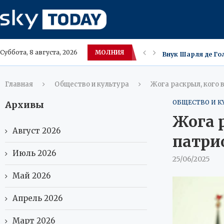
МОЛНИЯ
Внук Шарля де Гол
Суббота, 8 августа, 2026
Употребление Озе
Оземпик‑фейс — не
Налоговая РФ лик
В ХМАО цены на ма
Гигантские медузы
Обрушившийся по
30 минут ежеднев
Главная
Общество и культура
Жога раскрыл, кого 
ОБЩЕСТВО И К
Архивы
Жога р
Август 2026
патри
Июль 2026
25/06/2025
Май 2026
Апрель 2026
Март 2026