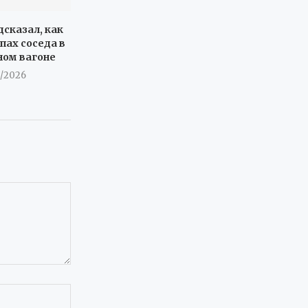
дсказал, как
пах соседа в
ном вагоне
8/2026