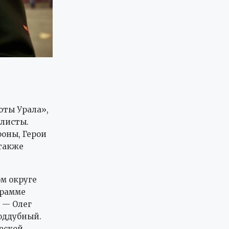
оты Урала»,
алисты.
оны, Герои
 также
м округе
грамме
и — Олег
оддубный.
еской