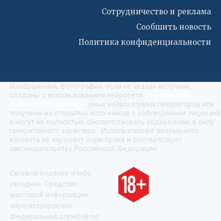
Сотрудничество и реклама
Сообшить новость
Политика конфиденциальности
Изображения, фотографии, если не указан источник,
созданы с использованием нейросети
«
Кандинский
(Kandinsky by Sber AI)
»
, иных нейросетевых генераторов или
получены из открытых источников с соблюдением лицензий
и могут не полностью соответствовать содержанию в силу
генеративного характера. Использование визуального
контента не нарушает норм права и соответствует
законодательству Российской Федерации.
Сетевое издание «Небо
сегодня». Средство
массовой информации
зарегистрировано
Федеральной службой по