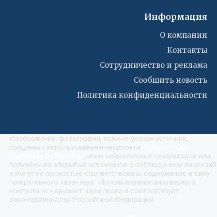
Информация
О компании
Контакты
Сотрудничество и реклама
Сообшить новость
Политика конфиденциальности
Изображения, фотографии, если не указан источник,
созданы с использованием нейросети
«
Кандинский
(Kandinsky by Sber AI)
»
, иных нейросетевых генераторов или
получены из открытых источников с соблюдением лицензий
и могут не полностью соответствовать содержанию в силу
генеративного характера. Использование визуального
контента не нарушает норм права и соответствует
законодательству Российской Федерации.