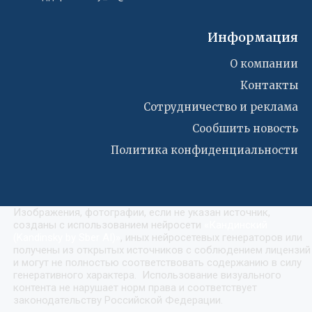
Информация
О компании
Контакты
Сотрудничество и реклама
Сообшить новость
Политика конфиденциальности
Изображения, фотографии, если не указан источник,
созданы с использованием нейросети
«
Кандинский
(Kandinsky by Sber AI)
»
, иных нейросетевых генераторов или
получены из открытых источников с соблюдением лицензий
и могут не полностью соответствовать содержанию в силу
генеративного характера. Использование визуального
контента не нарушает норм права и соответствует
законодательству Российской Федерации.