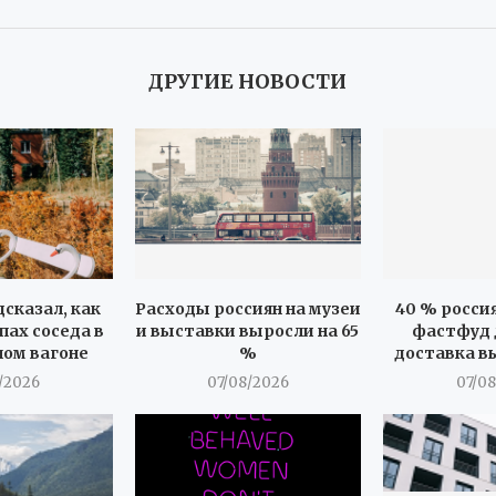
ДРУГИЕ НОВОСТИ
сказал, как
Расходы россиян на музеи
40 % росси
пах соседа в
и выставки выросли на 65
фастфуд д
ом вагоне
%
доставка вы
/2026
07/08/2026
07/0