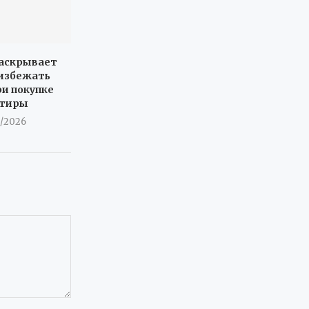
раскрывает
 избежать
ри покупке
ртиры
8/2026