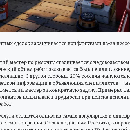
тных сделок заканчивается конфликтами из-за несо
ий мастер по ремонту сталкивается с недовольством 
ческий объем работ оказывается больше или сложнее,
значально. С другой стороны, 20% россиян жалуются н
четкой информации в объявлениях специалистов — не
зьмется ли мастер за конкретную задачу. Примерно та
клиентов испытывают трудности при поиске исполни
абот.
слуги остаются одним из самых популярных и однов
сегментов рынка. Согласно данным Росстата, в перво
ссияне потратили на ремонт и отделку 133,9 млрд рубл