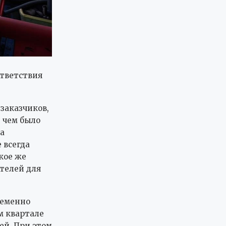
ответствия
заказчиков,
 чем было
а
 всегда
кое же
телей для
ременно
м квартале
ей. При этом