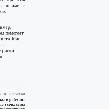
рые не имеют
аю.
имер,
ая помогает
иста. Как
т и
т риски
он.
ющая статья
ал в рейтинг
 по зарплатам
выпускников