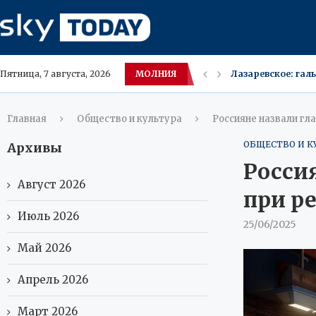
МОЛНИЯ
Мать из Фредрикс
Пятница, 7 августа, 2026
Удаляйте Store‑п
Лебедев подсказал
Пашинян (Армения
В Нижневартовске
Сургут отложил Де
Пропал мужчина в
Расходы россиян 
Главная
Общество и культура
Россияне назвали гл
ОБЩЕСТВО И К
Архивы
Росси
Август 2026
при р
Июль 2026
25/06/2025
Май 2026
Апрель 2026
Март 2026