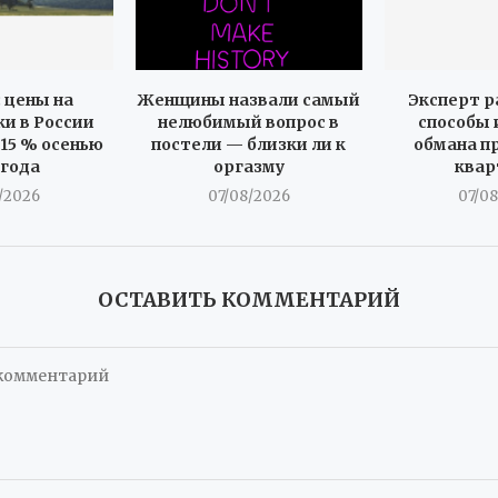
 цены на
Женщины назвали самый
Эксперт 
и в России
нелюбимый вопрос в
способы
 15 % осенью
постели — близки ли к
обмана п
 года
оргазму
ква
/2026
07/08/2026
07/0
ОСТАВИТЬ КОММЕНТАРИЙ