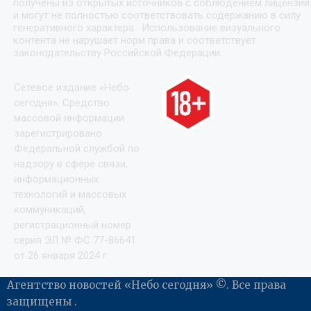
получены из открытых источников с соблюдением лицензий
и могут не полностью соответствовать содержанию в силу
генеративного характера. Использование визуального
контента не нарушает норм права и соответствует
законодательству Российской Федерации.
Сетевое издание «Небо
сегодня». Средство
массовой информации
зарегистрировано
Федеральной службой по
надзору в сфере связи,
информационных
технологий и массовых
коммуникаций,
регистрационный номер
серия ЭЛ № ФС 77-86641
от 26 января 2024 г.
Агентство новостей «Небо сегодня» ©. Все права
защищены .