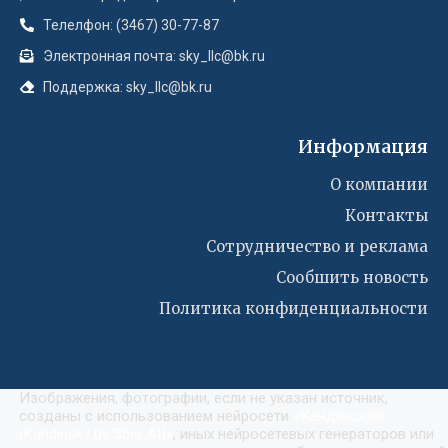
Телелфон: (3467) 30-77-87
Электронная почта: sky_llc@bk.ru
Поддержка: sky_llc@bk.ru
Информация
О компании
Контакты
Сотрудничество и реклама
Сообшить новость
Политика конфиденциальности
Изображения, фотографии, если не указан источник,
созданы с использованием нейросети
«
Кандинский
(Kandinsky by Sber AI)
»
, иных нейросетевых генераторов или