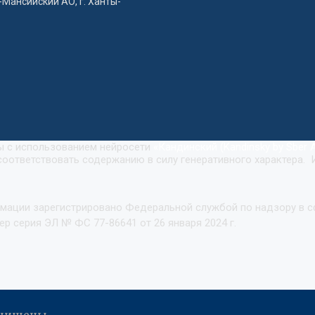
-Мансийский АО, г. Ханты-
ны с использованием нейросети
«
Кандинский (Kandinsky by Sber A
оответствовать содержанию в силу генеративного характера. 
рмации зарегистрировано Федеральной службой по надзору в 
р серия ЭЛ № ФС 77-86641 от 26 января 2024 г.