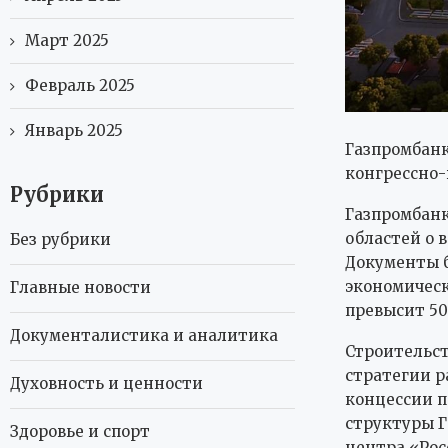
Март 2025
Февраль 2025
Январь 2025
Газпромбанк
конгрессно
Рубрики
Газпромбанк
областей о 
Без рубрики
Документы б
экономическ
Главные новости
превысит 50
Документалистика и аналитика
Строительст
стратегии р
Духовность и ценности
концессии п
структуры 
Здоровье и спорт
центра «Рос