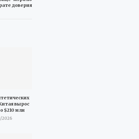
рате доверия
нтетических
 Китая вырос
до $210 млн
8/2026