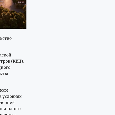
ьство
мской
тров (КВЦ).
дного
екты
ьной
а условиях
очерней
онального
ародных