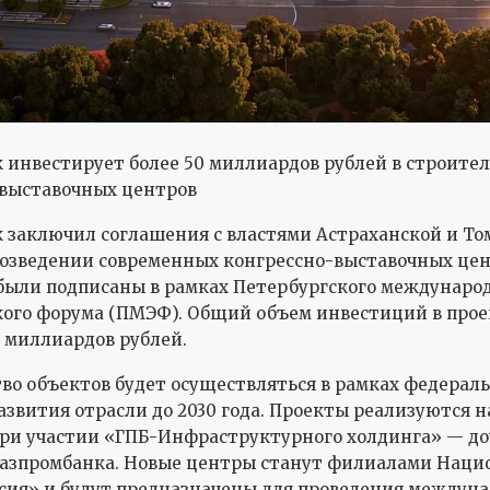
 инвестирует более 50 миллиардов рублей в строител
-выставочных центров
 заключил соглашения с властями Астраханской и То
возведении современных конгрессно-выставочных цен
ыли подписаны в рамках Петербургского междунаро
ого форума (ПМЭФ). Общий объем инвестиций в про
 миллиардов рублей.
во объектов будет осуществляться в рамках федерал
азвития отрасли до 2030 года. Проекты реализуются н
ри участии «ГПБ-Инфраструктурного холдинга» — д
Газпромбанка. Новые центры станут филиалами Наци
сия» и будут предназначены для проведения междун