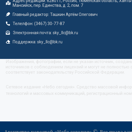
Адрес редакции: 628011, Россия, Тюменская область, Ханты
Мансийск, пер. Единства, д. 2, пом. 7
Главный редактор: Ташкин Артём Олегович
Телелфон: (3467) 30-77-87
Электронная почта: sky_llc@bk.ru
Поддержка: sky_llc@bk.ru
Изображения, фотографии, если не указан источник, созда
источников с соблюдением лицензий и могут не полностью с
соответствует законодательству Российской Федерации.
Сетевое издание «Небо сегодня». Средство массовой инфо
технологий и массовых коммуникаций, регистрационный номе