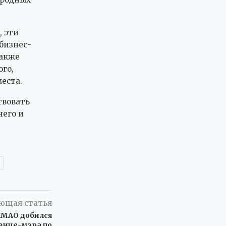
, эти
бизнес-
также
го,
еста.
твовать
него и
ющая статья
ХМАО добился
вице-мэра по