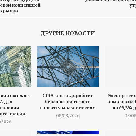
новой концепцией
ут
о рынка
ДРУГИЕ НОВОСТИ
рила имплант
США кентавр‑робот с
Экспорт си
A для
бензопилой готов к
алмазов из
овления
спасательным миссиям
на 65,3% 
ого зрения
08/08/2026
08/0
/2026