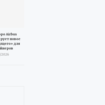
ро Airbus
рует новое
ущего» для
айнеров
8/2026