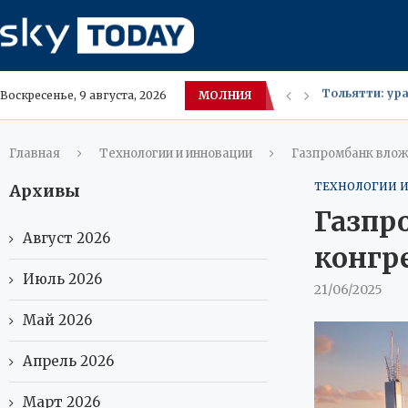
МОЛНИЯ
В российских 
Воскресенье, 9 августа, 2026
Казахстанска
Врач объяснил
Российский п
КГБ‑фляжки в
В России к ко
Володин требу
Для максимал
Главная
Технологии и инновации
Газпромбанк влож
ТЕХНОЛОГИИ 
Архивы
Газпр
Август 2026
конгр
Июль 2026
21/06/2025
Май 2026
Апрель 2026
Март 2026