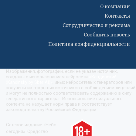
О компании
Контакты
Сотрудничество и реклама
Сообшить новость
Политика конфиденциальности
Изображения, фотографии, если не указан источник,
созданы с использованием нейросети
«
Кандинский
(Kandinsky by Sber AI)
»
, иных нейросетевых генераторов или
получены из открытых источников с соблюдением лицензий
и могут не полностью соответствовать содержанию в силу
генеративного характера. Использование визуального
контента не нарушает норм права и соответствует
законодательству Российской Федерации.
Сетевое издание «Небо
сегодня». Средство