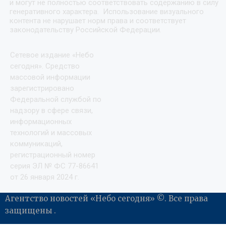
и могут не полностью соответствовать содержанию в силу
генеративного характера. Использование визуального
контента не нарушает норм права и соответствует
законодательству Российской Федерации.
Сетевое издание «Небо
сегодня». Средство
массовой информации
зарегистрировано
Федеральной службой по
надзору в сфере связи,
информационных
технологий и массовых
коммуникаций,
регистрационный номер
серия ЭЛ № ФС 77-86641
от 26 января 2024 г.
Агентство новостей «Небо сегодня» ©. Все права
защищены .