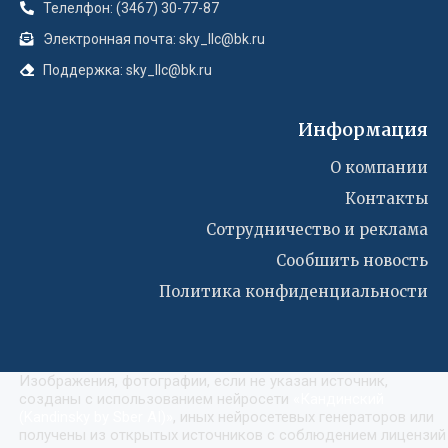
Телелфон: (3467) 30-77-87
Электронная почта: sky_llc@bk.ru
Поддержка: sky_llc@bk.ru
Информация
О компании
Контакты
Сотрудничество и реклама
Сообшить новость
Политика конфиденциальности
Изображения, фотографии, если не указан источник,
созданы с использованием нейросети
«
Кандинский
(Kandinsky by Sber AI)
»
, иных нейросетевых генераторов или
получены из открытых источников с соблюдением лицензий