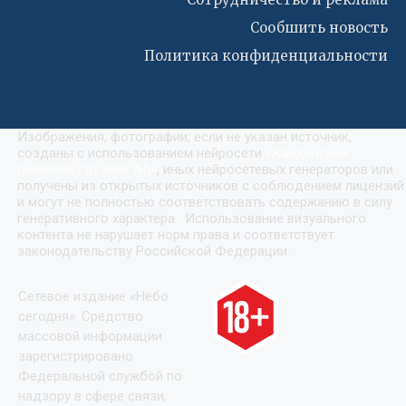
Сообшить новость
Политика конфиденциальности
Изображения, фотографии, если не указан источник,
созданы с использованием нейросети
«
Кандинский
(Kandinsky by Sber AI)
»
, иных нейросетевых генераторов или
получены из открытых источников с соблюдением лицензий
и могут не полностью соответствовать содержанию в силу
генеративного характера. Использование визуального
контента не нарушает норм права и соответствует
законодательству Российской Федерации.
Сетевое издание «Небо
сегодня». Средство
массовой информации
зарегистрировано
Федеральной службой по
надзору в сфере связи,