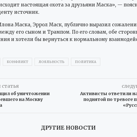
исходит настоящая охота за друзьями Маска», — пояс
денту источник.
Илона Маска, Эррол Маск, публично выразил сожалени
ежду его сыном и Трампом. По его словам, обе сторон
ния и хотели бы вернуться к нормальному взаимодей
КОНФЛИКТ
ЛОЯЛЬНОСТЬ
ПОЛИТИКА
 статья
следу
бщил об уничтожении
Активисты ответили на
тевшего на Москву
поднятой по тревоге 
а
«Рус
ДРУГИЕ НОВОСТИ