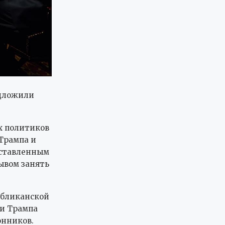
едложили
х политиков
Трампа и
оставленным
ывом занять
убликанской
и Трампа
онников.