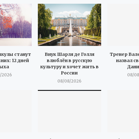
икулы станут
Внук Шарля де Голля
Тренер Вал
них: 12 дней
влюблён в русскую
назвал с
ыха
культуру и хочет жить в
Дан
России
/2026
08/0
08/08/2026