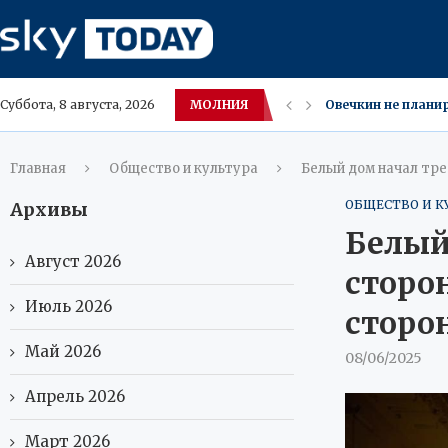
МОЛНИЯ
США кентавр‑робо
Суббота, 8 августа, 2026
Московский Локом
Лучшие места для
Осенние каникулы 
В Югре вахтовики 
Внук Шарля де Гол
Употребление Озе
Оземпик‑фейс — не
Главная
Общество и культура
Белый дом начал тре
ОБЩЕСТВО И К
Архивы
Белый
Август 2026
сторо
Июль 2026
сторо
Май 2026
08/06/2025
Апрель 2026
Март 2026