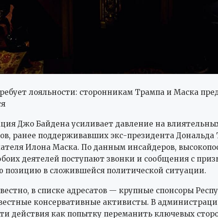
ребует лояльности: сторонникам Трампа и Маска пр
ся
ция Джо Байдена усиливает давление на влиятельны
ов, ранее поддерживавших экс-президента Дональда 
ателя Илона Маска. По данным инсайдеров, высокоп
боих деятелей поступают звонки и сообщения с приз
ю позицию в сложившейся политической ситуации.
звестно, в списке адресатов — крупные спонсоры Респ
вестные консервативные активисты. В администраци
ти действия как попытку переманить ключевых стор