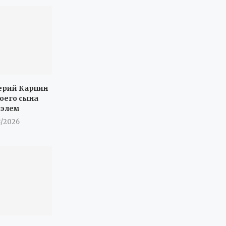
ерий Карпин
воего сына
иэлем
8/2026