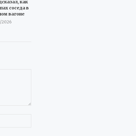
дсказал, как
пах соседа в
ном вагоне
8/2026