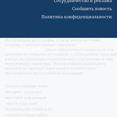
Сотрудничество и реклама
Сообшить новость
Политика конфиденциальности
Изображения, фотографии, если не указан источник,
созданы с использованием нейросети
«
Кандинский
(Kandinsky by Sber AI)
»
, иных нейросетевых генераторов или
получены из открытых источников с соблюдением лицензий
и могут не полностью соответствовать содержанию в силу
генеративного характера. Использование визуального
контента не нарушает норм права и соответствует
законодательству Российской Федерации.
Сетевое издание «Небо
сегодня». Средство
массовой информации
зарегистрировано
Федеральной службой по
надзору в сфере связи,