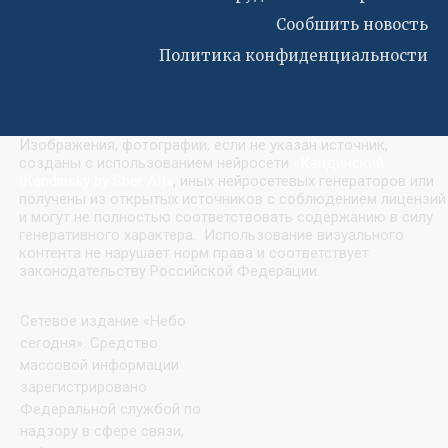
Сообшить новость
Политика конфиденциальности
Изображения, фотографии, если не указан источник,
созданы с использованием нейросети
«
Кандинский
(Kandinsky by Sber AI)
»
, иных нейросетевых генераторов или
получены из открытых источников с соблюдением лицензий
и могут не полностью соответствовать содержанию в силу
генеративного характера. Использование визуального
контента не нарушает норм права и соответствует
законодательству Российской Федерации.
Сетевое издание «Небо
сегодня». Средство
массовой информации
зарегистрировано
Федеральной службой по
надзору в сфере связи,