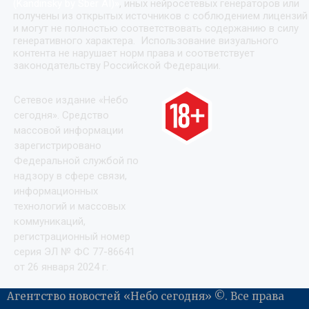
(Kandinsky by Sber AI)
»
, иных нейросетевых генераторов или
получены из открытых источников с соблюдением лицензий
и могут не полностью соответствовать содержанию в силу
генеративного характера. Использование визуального
контента не нарушает норм права и соответствует
законодательству Российской Федерации.
Сетевое издание «Небо
сегодня». Средство
массовой информации
зарегистрировано
Федеральной службой по
надзору в сфере связи,
информационных
технологий и массовых
коммуникаций,
регистрационный номер
серия ЭЛ № ФС 77-86641
от 26 января 2024 г.
Агентство новостей «Небо сегодня» ©. Все права