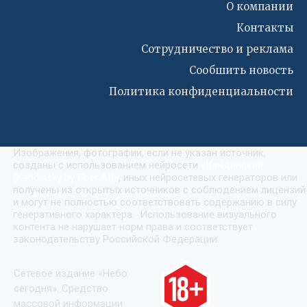
О компании
Контакты
Сотрудничество и реклама
Сообшить новость
Политика конфиденциальности
Изображения, фотографии, если не указан источник,
созданы с использованием нейросети
«
Кандинский
(Kandinsky by Sber AI)
»
, иных нейросетевых генераторов или
получены из открытых источников с соблюдением лицензий
и могут не полностью соответствовать содержанию в силу
генеративного характера. Использование визуального
контента не нарушает норм права и соответствует
законодательству Российской Федерации.
Сетевое издание «Небо
сегодня». Средство
массовой информации