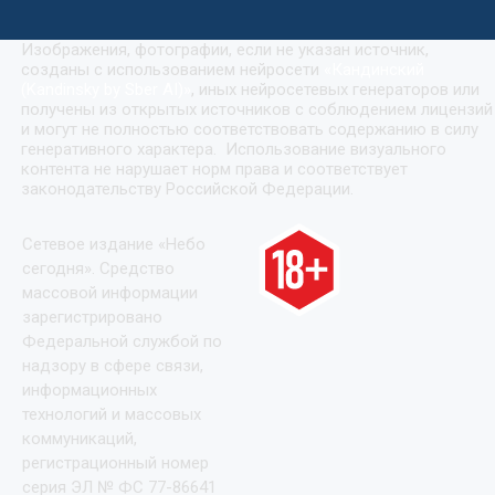
Изображения, фотографии, если не указан источник,
созданы с использованием нейросети
«
Кандинский
(Kandinsky by Sber AI)
»
, иных нейросетевых генераторов или
получены из открытых источников с соблюдением лицензий
и могут не полностью соответствовать содержанию в силу
генеративного характера. Использование визуального
контента не нарушает норм права и соответствует
законодательству Российской Федерации.
Сетевое издание «Небо
сегодня». Средство
массовой информации
зарегистрировано
Федеральной службой по
надзору в сфере связи,
информационных
технологий и массовых
коммуникаций,
регистрационный номер
серия ЭЛ № ФС 77-86641