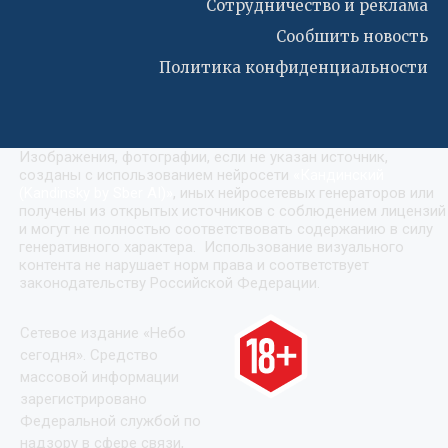
Сотрудничество и реклама
Сообшить новость
Политика конфиденциальности
Изображения, фотографии, если не указан источник,
созданы с использованием нейросети
«
Кандинский
(Kandinsky by Sber AI)
»
, иных нейросетевых генераторов или
получены из открытых источников с соблюдением лицензий
и могут не полностью соответствовать содержанию в силу
генеративного характера. Использование визуального
контента не нарушает норм права и соответствует
законодательству Российской Федерации.
Сетевое издание «Небо
сегодня». Средство
массовой информации
зарегистрировано
Федеральной службой по
надзору в сфере связи,