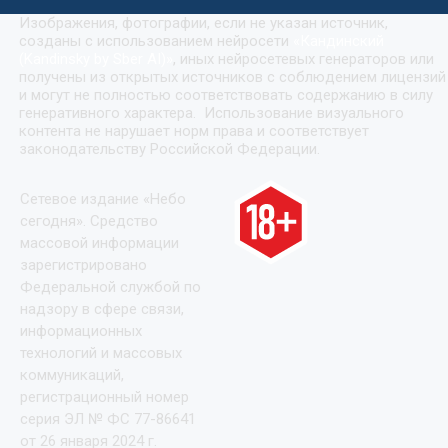
Изображения, фотографии, если не указан источник,
созданы с использованием нейросети
«
Кандинский
(Kandinsky by Sber AI)
»
, иных нейросетевых генераторов или
получены из открытых источников с соблюдением лицензий
и могут не полностью соответствовать содержанию в силу
генеративного характера. Использование визуального
контента не нарушает норм права и соответствует
законодательству Российской Федерации.
Сетевое издание «Небо
сегодня». Средство
массовой информации
зарегистрировано
Федеральной службой по
надзору в сфере связи,
информационных
технологий и массовых
коммуникаций,
регистрационный номер
серия ЭЛ № ФС 77-86641
от 26 января 2024 г.