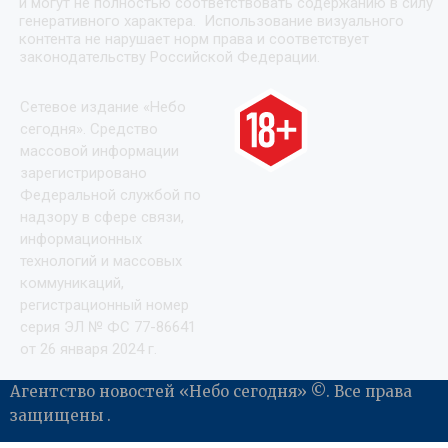
и могут не полностью соответствовать содержанию в силу
генеративного характера. Использование визуального
контента не нарушает норм права и соответствует
законодательству Российской Федерации.
Сетевое издание «Небо
сегодня». Средство
массовой информации
зарегистрировано
Федеральной службой по
надзору в сфере связи,
информационных
технологий и массовых
коммуникаций,
регистрационный номер
серия ЭЛ № ФС 77-86641
от 26 января 2024 г.
Агентство новостей «Небо сегодня» ©. Все права
защищены .