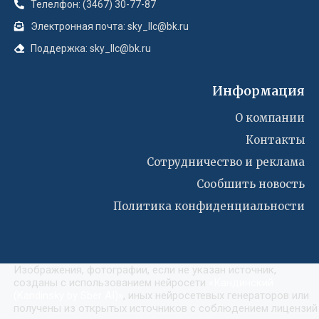
Телелфон: (3467) 30-77-87
Электронная почта: sky_llc@bk.ru
Поддержка: sky_llc@bk.ru
Информация
О компании
Контакты
Сотрудничество и реклама
Сообшить новость
Политика конфиденциальности
Изображения, фотографии, если не указан источник,
созданы с использованием нейросети
«
Кандинский
(Kandinsky by Sber AI)
»
, иных нейросетевых генераторов или
получены из открытых источников с соблюдением лицензий