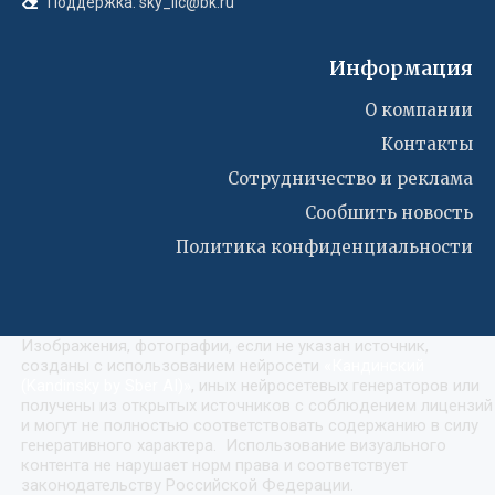
Поддержка: sky_llc@bk.ru
Информация
О компании
Контакты
Сотрудничество и реклама
Сообшить новость
Политика конфиденциальности
Изображения, фотографии, если не указан источник,
созданы с использованием нейросети
«
Кандинский
(Kandinsky by Sber AI)
»
, иных нейросетевых генераторов или
получены из открытых источников с соблюдением лицензий
и могут не полностью соответствовать содержанию в силу
генеративного характера. Использование визуального
контента не нарушает норм права и соответствует
законодательству Российской Федерации.