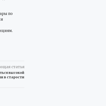
ары по
ли
ициям.
ющая статья
ться высокой
ии в старости