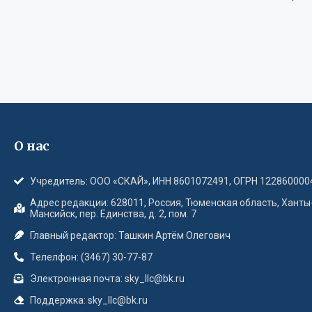
О нас
Учредитель: ООО «СКАЙ», ИНН 8601072491, ОГРН 122860000
Адрес редакции: 628011, Россия, Тюменская область, Ханты
Мансийск, пер. Единства, д. 2, пом. 7
Главный редактор: Ташкин Артём Олегович
Телелфон: (3467) 30-77-87
Электронная почта: sky_llc@bk.ru
Поддержка: sky_llc@bk.ru