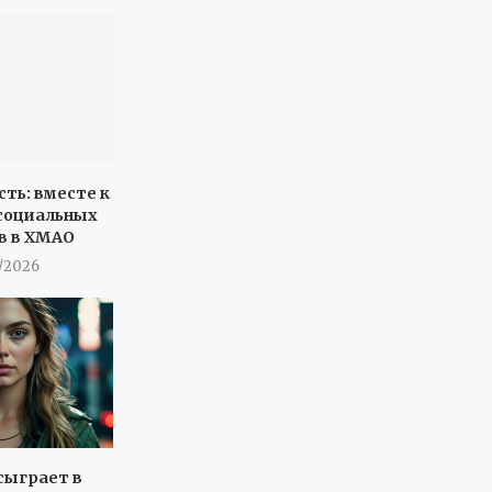
сть: вместе к
социальных
в в ХМАО
7/2026
сыграет в