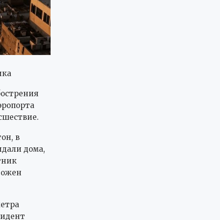
ика
бострения
эропорта
сшествие.
он, в
идали дома,
тник
тожен
метра
цидент