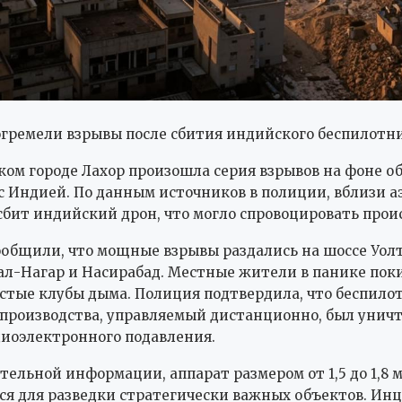
огремели взрывы после сбития индийского беспилотн
ком городе Лахор произошла серия взрывов на фоне о
 Индией. По данным источников в полиции, вблизи а
сбит индийский дрон, что могло спровоцировать прои
общили, что мощные взрывы раздались на шоссе Уолт
ал-Нагар и Насирабад. Местные жители в панике пок
стые клубы дыма. Полиция подтвердила, что беспило
производства, управляемый дистанционно, был унич
иоэлектронного подавления.
тельной информации, аппарат размером от 1,5 до 1,8 
ся для разведки стратегически важных объектов. Ин