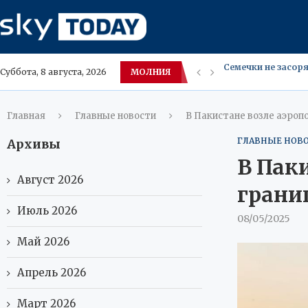
МОЛНИЯ
Лагутенко в туре 
Суббота, 8 августа, 2026
Пропал в Паттайе 
30‑летний россия
Овечкин не плани
США кентавр‑робо
Московский Локом
Лучшие места для
Осенние каникулы 
Главная
Главные новости
В Пакистане возле аэроп
ГЛАВНЫЕ НОВ
Архивы
В Паки
Август 2026
грани
Июль 2026
08/05/2025
Май 2026
Апрель 2026
Март 2026