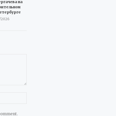
ергачева на
рительном
Петербурге
7/2026
 comment.