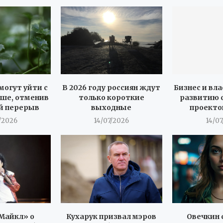
могут уйти с
В 2026 году россиян ждут
Бизнес и вла
ше, отменив
только короткие
развитию 
й перерыв
выходные
проекто
/2026
14/07/2026
14/0
Майкл» о
Кухарук призвал мэров
Овечкин 