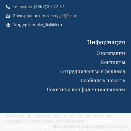
Телелфон: (3467) 30-77-87
Электронная почта: sky_llc@bk.ru
Поддержка: sky_llc@bk.ru
Информация
О компании
Контакты
Сотрудничество и реклама
Сообшить новость
Политика конфиденциальности
Изображения, фотографии, если не указан источник,
созданы с использованием нейросети
«
Кандинский
(Kandinsky by Sber AI)
»
, иных нейросетевых генераторов или