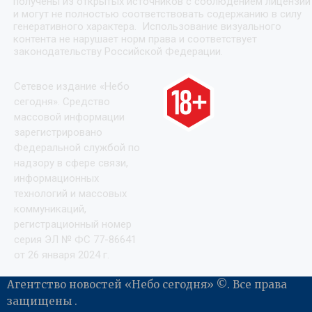
получены из открытых источников с соблюдением лицензий
и могут не полностью соответствовать содержанию в силу
генеративного характера. Использование визуального
контента не нарушает норм права и соответствует
законодательству Российской Федерации.
Сетевое издание «Небо
сегодня». Средство
массовой информации
зарегистрировано
Федеральной службой по
надзору в сфере связи,
информационных
технологий и массовых
коммуникаций,
регистрационный номер
серия ЭЛ № ФС 77-86641
от 26 января 2024 г.
Агентство новостей «Небо сегодня» ©. Все права
защищены .