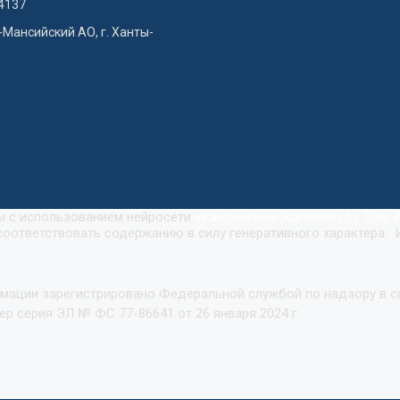
4137
-Мансийский АО, г. Ханты-
ны с использованием нейросети
«
Кандинский (Kandinsky by Sber A
оответствовать содержанию в силу генеративного характера. 
рмации зарегистрировано Федеральной службой по надзору в 
р серия ЭЛ № ФС 77-86641 от 26 января 2024 г.