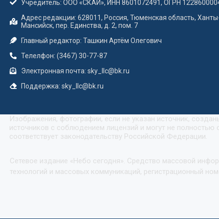
Учредитель: ООО «СКАЙ», ИНН 8601072491, ОГРН 122860000
Адрес редакции: 628011, Россия, Тюменская область, Ханты
Мансийск, пер. Единства, д. 2, пом. 7
Главный редактор: Ташкин Артём Олегович
Телелфон: (3467) 30-77-87
Электронная почта: sky_llc@bk.ru
Поддержка: sky_llc@bk.ru
Изображения, фотографии, если не указан источник, созда
источников с соблюдением лицензий и могут не полностью с
соответствует законодательству Российской Федерации.
Сетевое издание «Небо сегодня». Средство массовой инфо
технологий и массовых коммуникаций, регистрационный номе