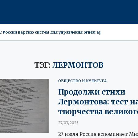
ВС России партию систем для управления огнем артиллерии
 разоблачены в Минске
e может стоить $4,4 млрд
ти обнаружены нетленные мощи 19-го века
ой, но рекордов не будет
льцы недвижимости подвергаются проверке
: 2,5 млн рублей за гибридов с дикой кровью
ы: бюджетные иномарки вытесняют средний сегмент за $6 млн
едкую лосиху-альбиноса с детенышем
ТЭГ:
ЛЕРМОНТОВ
ОБЩЕСТВО И КУЛЬТУРА
Продолжи стихи
Лермонтова: тест н
творчества великог
27/07/2025
27 июля Россия вспоминает Ми