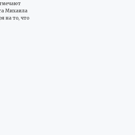
отмечают
та Михаила
 на то, что