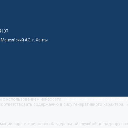
4137
-Мансийский АО, г. Ханты-
ны с использованием нейросети
«
Кандинский (Kandinsky by Sber A
оответствовать содержанию в силу генеративного характера. 
рмации зарегистрировано Федеральной службой по надзору в 