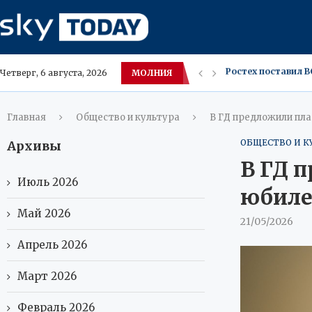
МОЛНИЯ
Мифы о сборке ПК
Четверг, 6 августа, 2026
Новый iPhone Appl
В Амурской облас
Москва ожидает зн
Московские владе
Саванна и Каракет
Югра меняет вкус
В ХМАО засняли р
Главная
Общество и культура
В ГД предложили пла
ОБЩЕСТВО И К
Архивы
В ГД 
Июль 2026
юбиле
Май 2026
21/05/2026
Апрель 2026
Март 2026
Февраль 2026