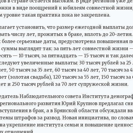
дов в стране остается высоким. В ряде регионов уже д
жки в виде поощрений к юбилеям совместной жизни,
 уровне такая практика пока не закреплена.
агает установить, что размер ежегодной выплаты д
ать числу лет, прожитых в браке, вплоть до 20-летия.
более серьезные даты, предусмотрена повышенная п
суммы выглядят так: за пять лет совместной жизни —
есять — 10 тысяч, за пятнадцать — 15 тысяч и так далее
 следуют увеличенные выплаты: 30 тысяч рублей за 25 
ет, 50 тысяч за 35 лет, 60 тысяч за 40 лет, 70 тысяч за 4
лет (золотая свадьба), 120 тысяч за 55 лет, 150 тысяч за 
лет и 250 тысяч рублей за 70 лет супружеской жизни.
едатель Наблюдательного совета Института демогра
регионального развития Юрий Крупнов предлагал сн
 вступления в брак, а в Брянской области обсуждали в
темы штрафов за развод. Новая инициатива, по слова
на укрепление института семьи и повышение ценнос
ых отношений.