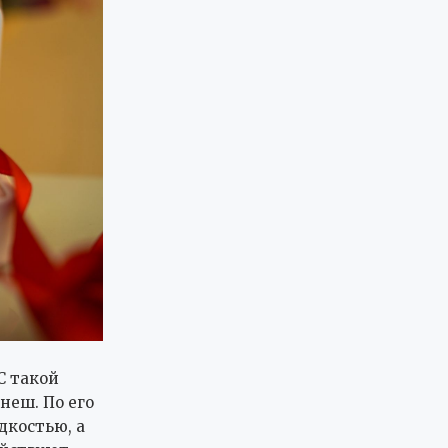
С такой
неш. По его
дкостью, а