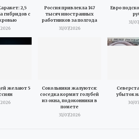
аракет: 2,5
Россия привлекла 147
Евро подск
а гибридов с
тысяч иностранных
ру
кровью
работников за полгода
31/0
/2026
31/07/2026
ей желают 5
Сокольники жалуются:
Северста
ссиян
соседка кормит голубей
убыток н
из окна, подоконники в
/2026
30/0
помете
31/07/2026