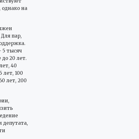
ействуют
 однако на
олжен
 Для пар,
оддержка.
 5 тысяч
 до 20 лет.
лет, 40
5 лет, 100
60 лет, 200
фии,
изить
ведение
м депутата,
ти