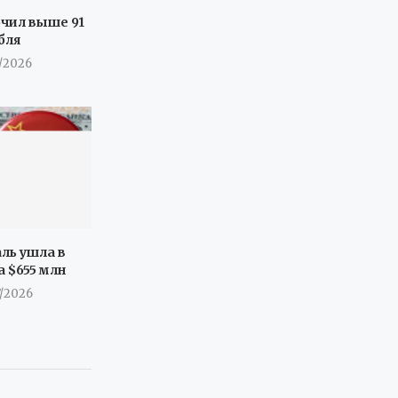
очил выше 91
бля
7/2026
ль ушла в
а $655 млн
7/2026