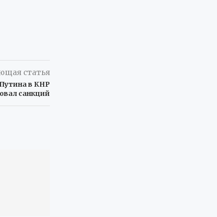
ющая статья
Путина в КНР
ровал санкций