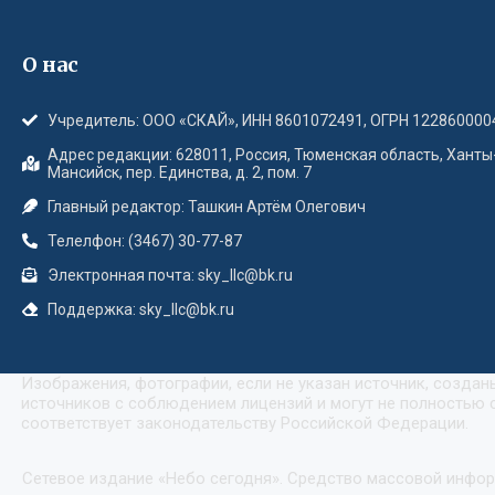
О нас
Учредитель: ООО «СКАЙ», ИНН 8601072491, ОГРН 122860000
Адрес редакции: 628011, Россия, Тюменская область, Ханты
Мансийск, пер. Единства, д. 2, пом. 7
Главный редактор: Ташкин Артём Олегович
Телелфон: (3467) 30-77-87
Электронная почта: sky_llc@bk.ru
Поддержка: sky_llc@bk.ru
Изображения, фотографии, если не указан источник, созда
источников с соблюдением лицензий и могут не полностью с
соответствует законодательству Российской Федерации.
Сетевое издание «Небо сегодня». Средство массовой инфо