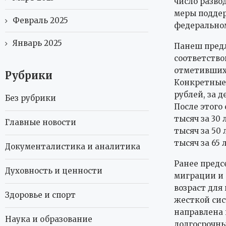
число разво
меры поддер
Февраль 2025
федеральном
Январь 2025
Панеш предл
соответствов
отметивших 
Рубрики
Конкретные 
рублей, за д
Без рубрики
После этого
тысяч за 30 л
Главные новости
тысяч за 50 
тысяч за 65 
Документалистика и аналитика
Ранее предс
Духовность и ценности
миграции и 
возраст для
Здоровье и спорт
жесткой сис
направлена 
Наука и образование
долгосрочн