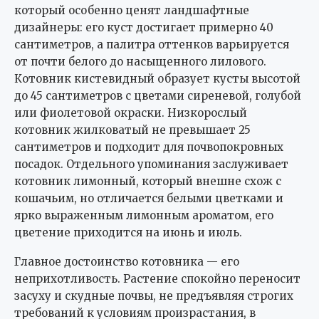
который особенно ценят ландшафтные
дизайнеры: его куст достигает примерно 40
сантиметров, а палитра оттенков варьируется
от почти белого до насыщенного лилового.
Котовник кистевидный образует кусты высотой
до 45 сантиметров с цветами сиреневой, голубой
или фиолетовой окраски. Низкорослый
котовник жилковатый не превышает 25
сантиметров и подходит для почвопокровных
посадок. Отдельного упоминания заслуживает
котовник лимонный, который внешне схож с
кошачьим, но отличается белыми цветками и
ярко выраженным лимонным ароматом, его
цветение приходится на июнь и июль.
Главное достоинство котовника — его
неприхотливость. Растение спокойно переносит
засуху и скудные почвы, не предъявляя строгих
требований к условиям произрастания, в