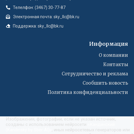
Телелфон: (3467) 30-77-87
Электронная почта: sky_llc@bk.ru
Поддержка: sky_llc@bk.ru
Информация
О компании
Контакты
Сотрудничество и реклама
Сообшить новость
Политика конфиденциальности
Изображения, фотографии, если не указан источник,
созданы с использованием нейросети
«
Кандинский
(Kandinsky by Sber AI)
»
, иных нейросетевых генераторов или