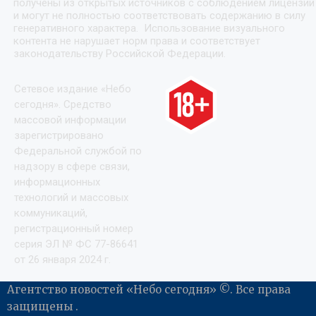
получены из открытых источников с соблюдением лицензий
и могут не полностью соответствовать содержанию в силу
генеративного характера. Использование визуального
контента не нарушает норм права и соответствует
законодательству Российской Федерации.
Сетевое издание «Небо
сегодня». Средство
массовой информации
зарегистрировано
Федеральной службой по
надзору в сфере связи,
информационных
технологий и массовых
коммуникаций,
регистрационный номер
серия ЭЛ № ФС 77-86641
от 26 января 2024 г.
Агентство новостей «Небо сегодня» ©. Все права
защищены .