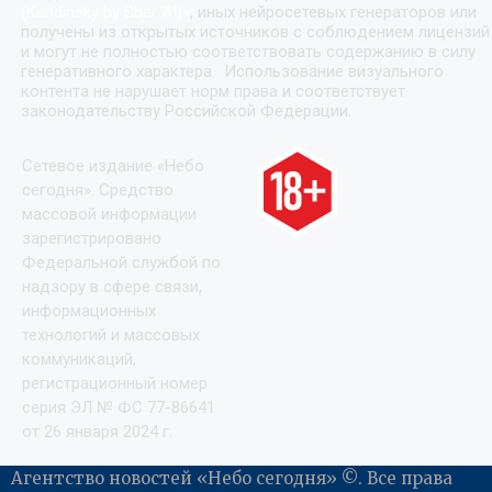
(Kandinsky by Sber AI)
»
, иных нейросетевых генераторов или
получены из открытых источников с соблюдением лицензий
и могут не полностью соответствовать содержанию в силу
генеративного характера. Использование визуального
контента не нарушает норм права и соответствует
законодательству Российской Федерации.
Сетевое издание «Небо
сегодня». Средство
массовой информации
зарегистрировано
Федеральной службой по
надзору в сфере связи,
информационных
технологий и массовых
коммуникаций,
регистрационный номер
серия ЭЛ № ФС 77-86641
от 26 января 2024 г.
Агентство новостей «Небо сегодня» ©. Все права